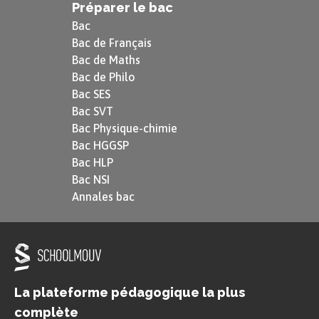
Préparer le bac
Bac
Bac de Français
Bac de Maths
Bac de Philo
Bac SES
Bac SVT
Bac Physique-chimie
Bac HGGSP
Bac HLP
Bac NSI
Annales bac
La plateforme pédagogique la plus
complète