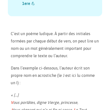
1ere
💪
C’est un poème ludique. À partir des initiales
formées par chaque début de vers, on peut lire un
nom ou un mot généralement important pour
comprendre le texte ou l’auteur.
Dans l’exemple ci-dessous, l’auteur écrit son
propre nom en acrostiche (le J est ici lu comme
un I) :
« […]
V
ous portâtes, digne Vierge, princesse,
J
ésus régnant qui n’a ni fin ni cesse.
L
e Tout-