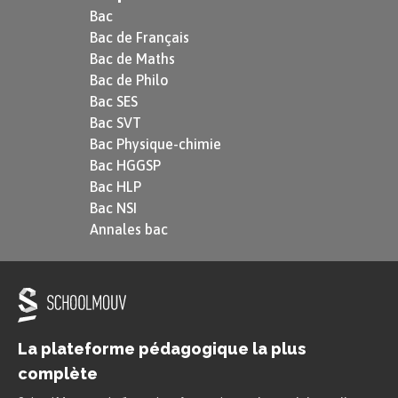
Bac
Bac de Français
Bac de Maths
Bac de Philo
Bac SES
Bac SVT
Bac Physique-chimie
Bac HGGSP
Bac HLP
Bac NSI
Annales bac
La plateforme pédagogique la plus
complète