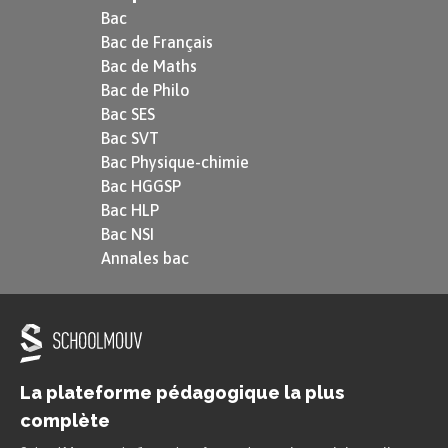
Bac
Bac de Français
Bac de Maths
Bac de Philo
Bac SES
Bac SVT
Bac Physique-chimie
Bac HGGSP
Bac HLP
Bac NSI
Annales bac
La plateforme pédagogique la plus
complète