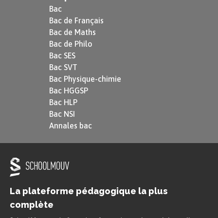
Bac
Bac de Français
Bac de Maths
Bac de Philo
Bac SES
Bac SVT
Bac Physique-chimie
Bac HGGSP
Bac HLP
Bac NSI
Annales bac
La plateforme pédagogique la plus
complète