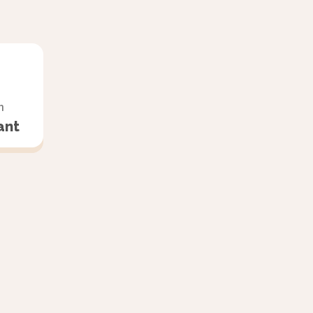
n
ant