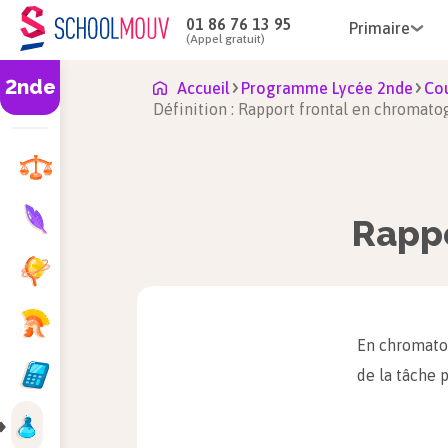
01 86 76 13 95
Primaire
(Appel gratuit)
2nde
Accueil
Programme Lycée 2nde
Cou
Définition : Rapport frontal en chromato
Rappo
En chromatog
de la tâche 