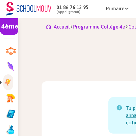
01 86 76 13 95
Primaire
(Appel gratuit)
4ème
Accueil
Programme Collège 4e
Cou
Tu p
anna
crit