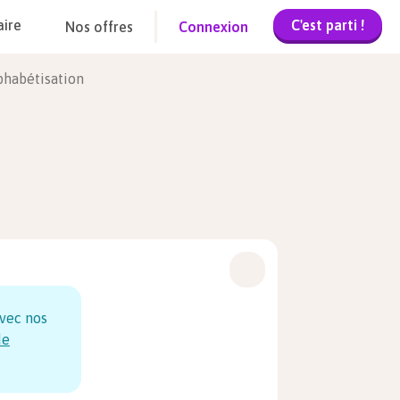
C'est parti !
aire
Nos offres
Connexion
lphabétisation
vec nos
de