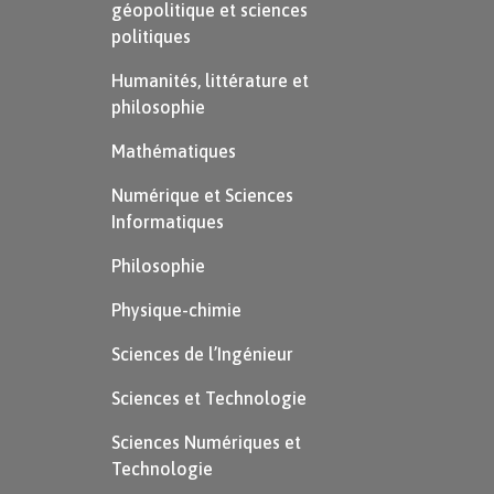
géopolitique et sciences
colonies qui n’étaient pas encore
politiques
françaises. Mais le ministre de la Marine
Humanités, littérature et
de Bonaparte souhaite un rétablissement
philosophie
général. Les Antilles se révoltent de
Mathématiques
nouveaux, et les armées napoléoniennes
Numérique et Sciences
sont vaincues à Saint-Domingue.
Informatiques
Philosophie
Physique-chimie
Sciences de l’Ingénieur
Sciences et Technologie
Sciences Numériques et
Technologie