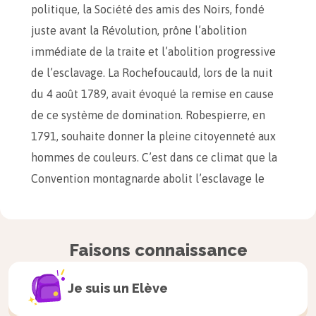
politique, la Société des amis des Noirs, fondé
juste avant la Révolution, prône l’abolition
immédiate de la traite et l’abolition progressive
de l’esclavage. La Rochefoucauld, lors de la nuit
du 4 août 1789, avait évoqué la remise en cause
de ce système de domination. Robespierre, en
1791, souhaite donner la pleine citoyenneté aux
hommes de couleurs. C’est dans ce climat que la
Convention montagnarde abolit l’esclavage le
4 février 1794, malgré une forte pression des
colons, bien représentés dans l’hémicycle,
portant un intérêt particulier à conserver leur
Faisons connaissance
position dans les Antilles.
Je suis un
Elève
Mais le décret d’abolition n’est pas simplement