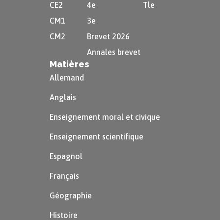
CE2
4e
Tle
autre pays ne permet pas de favoriser la
CM1
3e
relance de l’économie nationale.
CM2
Brevet 2026
Les relances de type keynésiennes n’ont
Annales brevet
pas endigué la crise des années 70, qui
Matières
n’était pas due à une contraction de la
Allemand
demande comme en 1929, mais à un
Anglais
essoufflement des conditions fordiennes
Enseignement moral et civique
(production de masse, travail à la chaine
etc.) de la croissance. L’instabilité
Enseignement scientifique
monétaire n’arrange rien, et le déficit
Espagnol
des États augmente fortement. L’État
Français
providence est sévèrement critiqué, et
Géographie
des dirigeants néolibéraux élus dès 1979
(Margaret Thatcher, puis Ronald Reagan)
Histoire