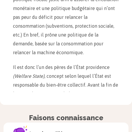
monétaire et une politique budgétaire qui n’ont
pas peur du déficit pour relancer la
consommation (subventions, protection sociale,
etc.) En bref, il prône une politique de la
demande, basée sur la consommation pour
relancer la machine économique.
Il est donc l’un des pères de l’État providence
(Welfare State)
, concept selon lequel l’État est
responsable du bien-être collectif. Avant la fin de
la Seconde Guerre mondiale, certains pays ont
suivi les préceptes de Keynes, comme les États-
Unis avec l’arrivée de Franklin Roosevelt à la
Faisons connaissance
présidence en 1933 et sa politique du
New Deal
(politique de grands travaux et lois sociales). Mais