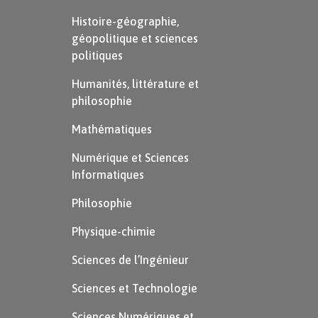
entreprennent son démantèlement. Les
Histoire-géographie,
néolibéraux suivent des politiques
géopolitique et sciences
politiques
libérales contre l’intervention de l’État,
en s’inspirant des idées keynésiennes.
Humanités, littérature et
philosophie
Ainsi une baisse drastique des dépenses
publiques, une dérégulation financière et
Mathématiques
une baisse des impôts pour les classes
Numérique et Sciences
aisées sont mises en œuvre en Grande-
Informatiques
Bretagne et aux États-Unis.
Philosophie
Physique-chimie
Sciences de l’Ingénieur
Sciences et Technologie
Sciences Numériques et