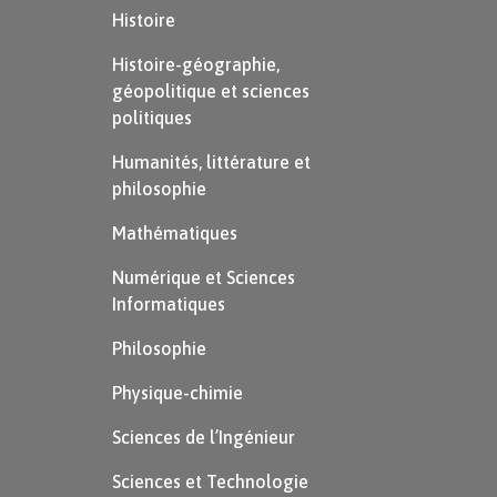
européenne, il est décidé de se
Histoire
reconcentrer sur les projets de
Histoire-géographie,
coopération économique. C’est dans
géopolitique et sciences
politiques
cette perspective qu’est créé l’Euratom
(ou CEEA, Communauté européenne de
Humanités, littérature et
philosophie
l’énergie atomique).
Mathématiques
Numérique et Sciences
Informatiques
Philosophie
Physique-chimie
Sciences de l’Ingénieur
Sciences et Technologie