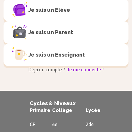
terrains de conflits interposés comme en Corée
Je suis un
Elève
(guerre de 1950 à 1953). Le but est donc de
mettre en place une armée européenne pour
dépasser les problématiques nationales et
Je suis un
Parent
empêcher la propagation du communisme.
Je suis un
Enseignant
Le 27 mai 1952 est donc signé à Paris le traité
instituant la CED. Cependant, la situation
Déjà un compte ?
Je me connecte !
internationale évolue avant qu’il ne soit ratifié.
Staline meurt en 1953 et la politique plus
pacifique de Khrouchtchev atténue le danger de
propagation communiste. De plus, l’échec
Cycles & Niveaux
français dans la Guerre d’Indochine en 1954 ne
Primaire
Collège
Lycée
plaide pas pour une perte de la souveraineté
CP
6e
2de
nationale militaire. C’est dans ce contexte que