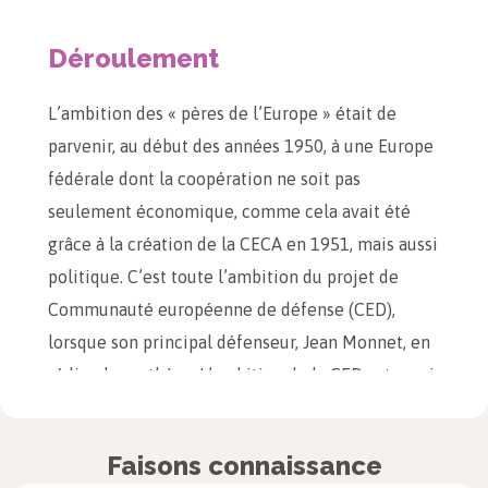
Déroulement
L’ambition des « pères de l’Europe » était de
parvenir, au début des années 1950, à une Europe
fédérale dont la coopération ne soit pas
seulement économique, comme cela avait été
grâce à la création de la CECA en 1951, mais aussi
politique. C’est toute l’ambition du projet de
Communauté européenne de défense (CED),
lorsque son principal défenseur, Jean Monnet, en
rédige la synthèse. L’ambition de la CED est aussi
de fournir un cadre dans lequel la RFA puisse
progressivement se réarmer, ce qui est envisagé
Faisons connaissance
face aux pressions des Soviétiques sur des