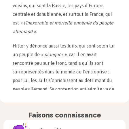
voisins, qui sont la Russie, les pays d’Europe
centrale et danubienne, et surtout la France, qui
est
« l’inexorable et mortelle ennemie du peuple
allemand »
.
Hitler y dénonce aussi les Juifs, qui sont selon lui
un peuple de
« planqués »
, car il en avait
rencontré peu sur le front, tandis qu’ils sont
surreprésentés dans le monde de l’entreprise :
pour lui, les Juifs s’enrichissent au détriment du
peuple allemand. Sa conception antisémite va de
pair avec une conception raciste : il distingue des
races supérieures (les Aryens) et des races
Faisons connaissance
inférieures.