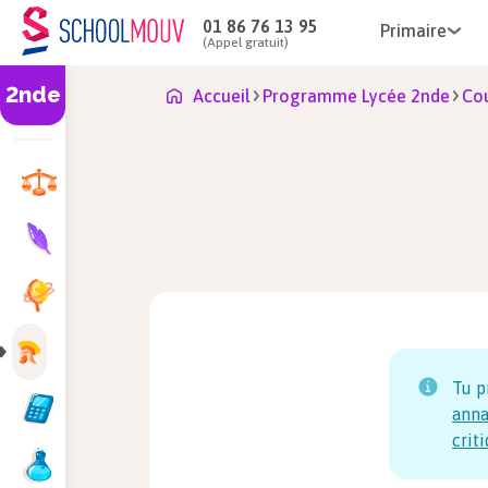
01 86 76 13 95
Primaire
(Appel gratuit)
2nde
Accueil
Programme Lycée 2nde
Cou
Tu p
anna
crit