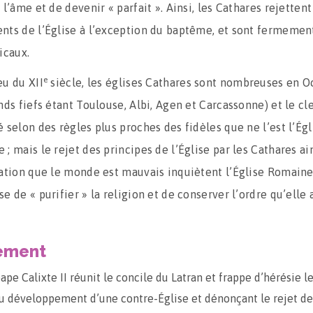
 l’âme et de devenir « parfait ». Ainsi, les Cathares rejettent
nts de l’Église à l’exception du baptême, et sont fermemen
icaux.
e
eu du XII
siècle, les églises Cathares sont nombreuses en O
nds fiefs étant Toulouse, Albi, Agen et Carcassonne) et le cl
 selon des règles plus proches des fidèles que ne l’est l’Égl
; mais le rejet des principes de l’Église par les Cathares ai
mation que le monde est mauvais inquiètent l’Église Romaine
e de « purifier » la religion et de conserver l’ordre qu’elle a
ement
ape Calixte II réunit le concile du Latran et frappe d’hérésie l
u développement d’une contre-Église et dénonçant le rejet de