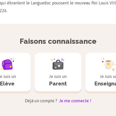
 qui ébranlent le Languedoc poussent le nouveau Roi Louis VIII
226.
dernière forteresse cathare, Montségur, se rend après un long s
lise crée l’Inquisition et la confie à l’ordre des Dominicains, 
Faisons connaissance
matiques en Occitanie ; visant tout d’abord le clergé, ils parv
miner totalement l’hérésie cathare, le dernier « parfait » connu
 1321.
Je suis un
Je suis un
Je suis u
uences
Elève
Parent
Enseign
 de l’inquisition en 1233 ; celle-ci servira durant deux siècl
Déjà un compte ?
Je me connecte !
sation territoriale entre les seigneurs et extension du terr
France (Languedoc).