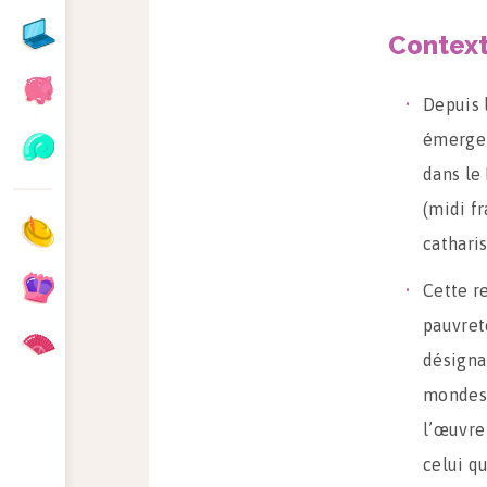
Contex
Depuis l
émergen
dans le 
(midi f
cathari
Cette r
pauvret
désigna
mondes 
l’œuvre
celui q