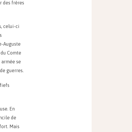
r des frères
, celui-ci
s
pe-Auguste
es du Comte
e armée se
 de guerres.
fiefs
use. En
ncile de
fort. Mais