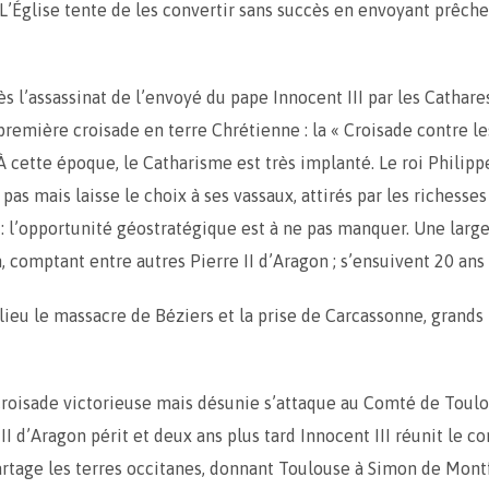
L’Église tente de les convertir sans succès en envoyant prêche
s l’assassinat de l’envoyé du pape Innocent III par les Cathares
 première croisade en terre Chrétienne : la « Croisade contre le
 À cette époque, le Catharisme est très implanté. Le roi Philip
 pas mais laisse le choix à ses vassaux, attirés par les richess
: l’opportunité géostratégique est à ne pas manquer. Une larg
n, comptant entre autres Pierre II d’Aragon ; s’ensuivent 20 ans
lieu le massacre de Béziers et la prise de Carcassonne, grands 
Croisade victorieuse mais désunie s’attaque au Comté de Toulo
II d’Aragon périt et deux ans plus tard Innocent III réunit le co
artage les terres occitanes, donnant Toulouse à Simon de Mont