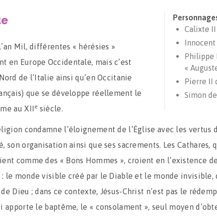
te
Personnage
Calixte II
Innocent 
’an Mil, différentes « hérésies »
Philippe 
t en Europe Occidentale, mais c’est
« August
Nord de l’Italie ainsi qu’en Occitanie
Pierre II
rançais) que se développe réellement le
Simon de
e
sme au XII
siècle.
eligion condamne l’éloignement de l’Église avec les vertus 
é, son organisation ainsi que ses sacrements. Les Cathares, q
ient comme des « Bons Hommes », croient en l’existence d
: le monde visible créé par le Diable et le monde invisible, 
 de Dieu ; dans ce contexte, Jésus-Christ n’est pas le rédem
ui apporte le baptême, le « consolament », seul moyen d’obte