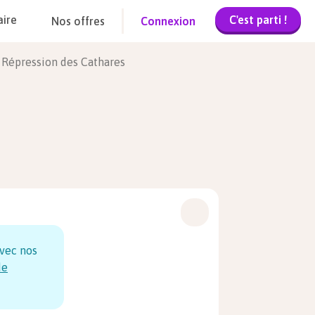
C'est parti !
aire
Nos offres
Connexion
 Répression des Cathares
vec nos
de