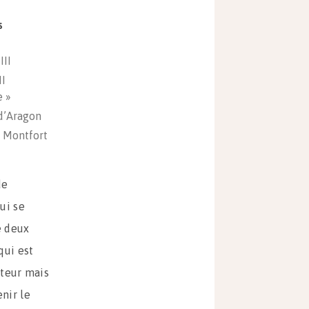
s
III
II
e »
 d’Aragon
 Montfort
de
ui se
e deux
qui est
pteur mais
nir le