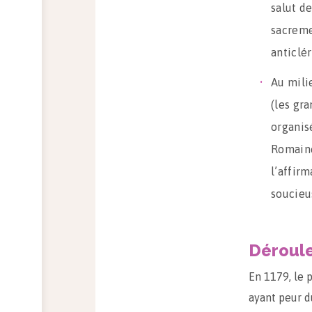
salut de
sacreme
anticlér
Au mili
(les gra
organisé
Romaine 
l’affir
soucieus
Déroul
En 1179, le p
ayant peur d