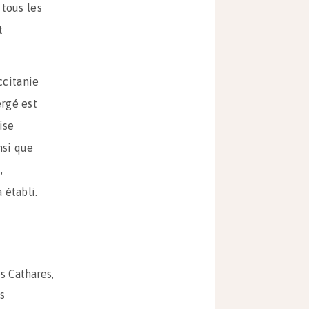
 tous les
t
ccitanie
ergé est
ise
nsi que
,
 établi.
es Cathares,
s