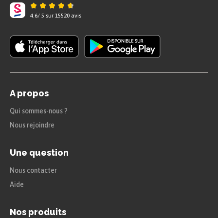
Chapitre 2
4.6
/
5
sur
15520
avis
Winston est dérangé par ses voisins, les Parsons,
des gens extrêmement conditionnés aux idées du
Parti. En effet, le fils a déjà dénoncé son père
pour un comportement non conforme. Winston
s’inquiète que le simple fait de formuler des
idées le condamne à mort :
« le crime de penser
n’entraîne pas la mort. Le crime de penser est la
A propos
mort »
.
Qui sommes-nous ?
Chapitre 3
Nous rejoindre
Pendant sa gymnastique par télécran interposé,
Une question
Winston se remémore son enfance dans les
années 1950 et réalise que le passé tel qu’il l’a
Nous contacter
vécue ne correspond pas a celui raconté par le
Parti.
Aide
Chapitre 4
Nos produits