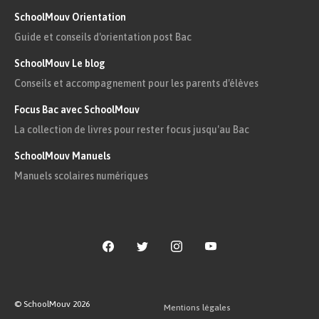
Le travail de Winston est de réécrire des articles
SchoolMouv Orientation
de journaux afin de correspondre aux idéaux du
Parti. Il supprime ainsi des héros tombés en
Guide et conseils d'orientation post Bac
disgrâce et en invente des nouveaux. Les vieux
papiers sont détruits dans des incinérateurs, les
SchoolMouv Le blog
« Trous de Mémoire »
.
Conseils et accompagnement pour les parents d'élèves
Chapitre 5
Focus Bac avec SchoolMouv
La collection de livres pour rester focus jusqu'au Bac
Winston et Syme, son collègue du ministère de la
Vérité, discutent de la langue imposée : le
SchoolMouv Manuels
novlangue. Le vocabulaire est épuré afin de
Manuels scolaires numériques
rendre littéralement impossible le crime par la
pensée. Il se sent à nouveau espionné par Julia.
Chapitre 6
Dans son journal, Winston se rappelle sa femme
et leur séparation, faute de n’avoir pas pu
procréer pour le Parti.
© SchoolMouv
2026
Mentions légales
Chapitre 7