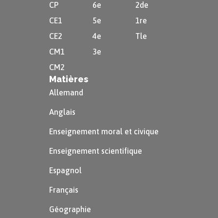
CP
6e
2de
Le totalitarisme :
Le régime imposé par
CE1
5e
1re
Big Brother renvoie aux dictatures totalitaires du
CE2
4e
Tle
e
début du XX
siècle. Inspirée du marxisme, du
CM1
3e
nazisme et du fascisme, on y retrouve des
CM2
éléments communs : le leader charismatique, le
Matières
culte de la personnalité et le découpage de la
Allemand
société en tranches hiérarchiques. Ce thème est
Anglais
ici poussé à l'extrême : privation de l’intimité,
contrôle des pensées et des idées, dévaluation de
Enseignement moral et civique
l’amour et de l’attachement. Cela à pour effet de
Enseignement scientifique
créer une atmosphère étouffante et sinistre.
Espagnol
La propagande :
La manipulation de la population
permet au gouvernement de maintenir son
Français
pouvoir en place. La réécriture de l'histoire, les
Géographie