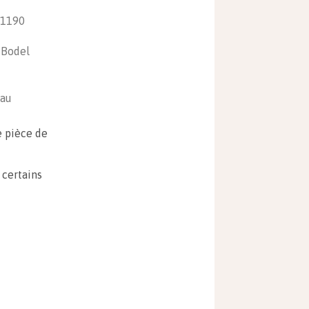
 1190
 Bodel
iau
e pièce de
 certains