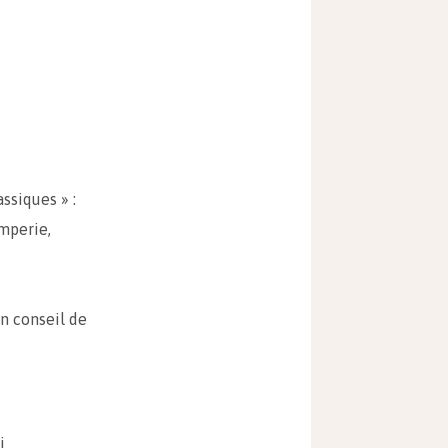
ssiques » :
omperie,
un conseil de
i