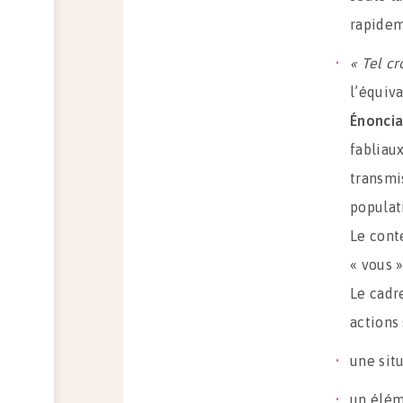
rapidem
« Tel cr
l’équiva
Énoncia
fabliaux
transmi
populati
Le conte
« vous »
Le cadre
actions
une situ
un élém