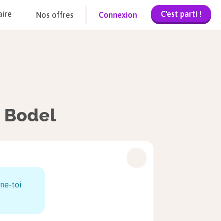
C'est parti !
aire
Nos offres
Connexion
n Bodel
ne-toi