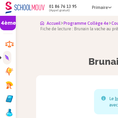
01 86 76 13 95
Primaire
(Appel gratuit)
4ème
Accueil
Programme Collège 4e
Cou
Fiche de lecture : Brunain la vache au pr
Brunai
Le
b
avec