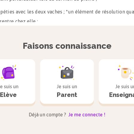
ipéties avec les deux vaches ; *un élément de résolution qu
rentre chez elle ;
situation finale lorsque le paysan découvre les deux vaches ;
Faisons connaissance
le vient clore le récit par l’enseignement qu’il apporte, dir
récit.
ue et la satire :
La morale évoque d’une part Dieu et ses bi
part, la chance. Un fabliau n’a pas pour but d’illustrer une m
se ; aussi, elle est corrigée aussitôt. Elle a pour but de faire 
Je suis un
Je suis un
Je suis u
Elève
Parent
Enseign
er certains types de personnages et leurs défauts.
 deuxième moitié du Moyen Âge, la satire est un genre très 
alement dans la classe sociale des bourgeois à laquelle appa
Déjà un compte ?
Je me connecte !
del.