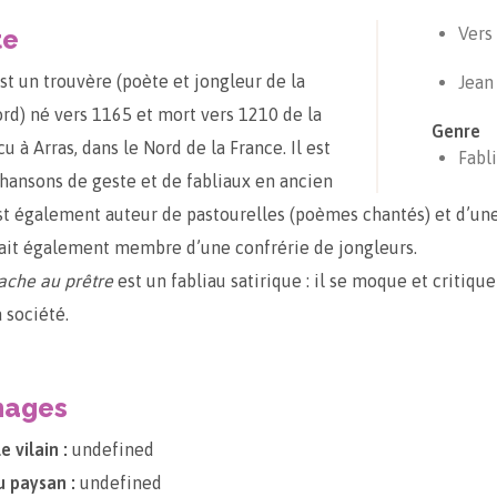
te
Vers
st un trouvère (poète et jongleur de la
Jean
rd) né vers 1165 et mort vers 1210 de la
Genre
écu à Arras, dans le Nord de la France. Il est
Fabl
chansons de geste et de fabliaux en ancien
 est également auteur de pastourelles (poèmes chantés) et d’un
était également membre d’une confrérie de jongleurs.
vache au prêtre
est un fabliau satirique : il se moque et critique
 société.
nages
e vilain :
undefined
 paysan :
undefined