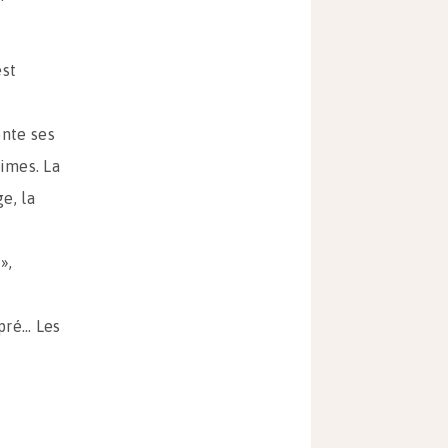
est
onte ses
rimes. La
e, la
»,
 pré… Les