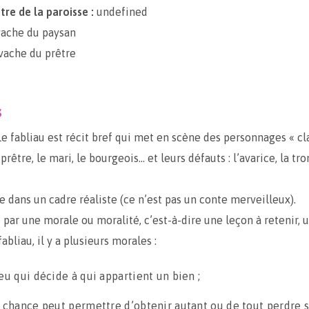
tre de la paroisse :
undefined
vache du paysan
vache du prêtre
s
e fabliau est récit bref qui met en scène des personnages « cla
 prêtre, le mari, le bourgeois… et leurs défauts : l’avarice, la tr
ce dans un cadre réaliste (ce n’est pas un conte merveilleux).
e par une morale ou moralité, c’est-à-dire une leçon à retenir, 
fabliau, il y a plusieurs morales :
eu qui décide à qui appartient un bien ;
a chance peut permettre d’obtenir autant ou de tout perdre s