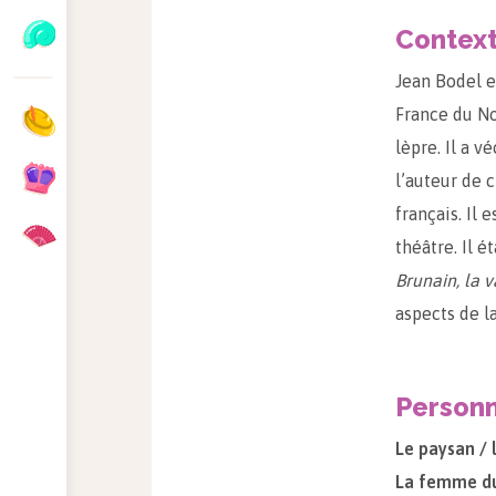
Contex
Jean Bodel e
France du No
lèpre. Il a v
l’auteur de 
français. Il
théâtre. Il 
Brunain, la 
aspects de la
Person
Le paysan / l
La femme du