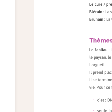
Le curé / prê
Blérain :
La 
Brunain :
La 
Thème
Le fabliau :
L
le paysan, le
l’orgueil…
Il prend pla
Il se termin
vie. Pour ce 
c’est Di
seule l