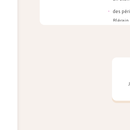
des pér
Blérain 
et une 
la mora
tiré du 
Le comiq
d’autre 
religieu
critiqu
Dans la
princip
Jean Bo