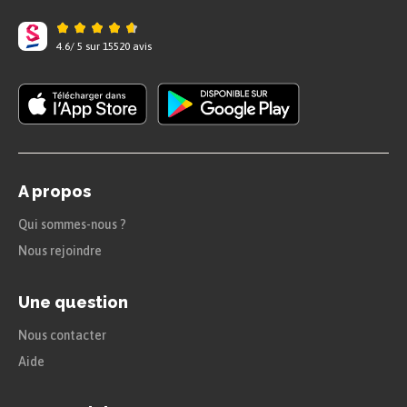
Chapitre 3 : Le Magicobus
4.6
/
5
sur
15520
avis
Alors qu’il erre dans la ville, Harry trébuche et
lâche sa baguette, appelant ainsi le Magicobus,
auquel il suffit de faire un signe pour le faire
venir. Il embarque et part pour Londres. À bord, il
en apprend davantage sur Sirius Black : celui-ci
serait en fait un Mangemort (un partisan de
Voldemort), et aurait assassiné 13 personnes à
l’aide d’un seul sortilège. Il est aussi le seul
A propos
criminel à avoir réussi à s’évader d’Azkaban.
Qui sommes-nous ?
Chapitre 4 : Le Chaudron baveur
Nous rejoindre
Au Chemin de Traverse, un quartier commercial
pour sorcier de Londres, Harry retrouve ses amis
Une question
Ron et Hermione, qui font leurs achats pour la
rentrée. Harry surprend une conversation entre
Nous contacter
les parents de Ron et comprend que Sirius Black
Aide
est à sa poursuite pour le tuer.
Chapitre 5 : Le Détraqueur