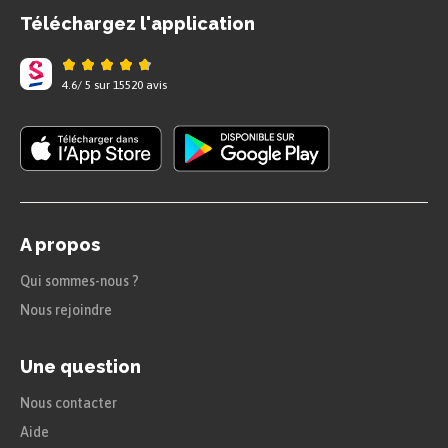
Téléchargez l'application
« Quand on cède à la peur du mal, on ressent déjà
4.6
/
5
sur
15520
avis
le mal de la peur. »
Acte II, Scène 2
A propos
Qui sommes-nous ?
Nous rejoindre
Une question
Nous contacter
Aide