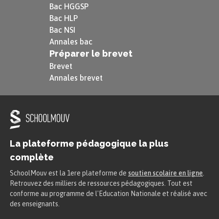
Bac HGGSP
« Votre Excellence connaît-elle beaucoup de
Bac HLP
maîtres qui fussent dignes d’être valets ? »
Bac NSI
Annales bac
Préparer le brevet
Acte I, Scène 2
Brevet
Annales brevet
« Je me presse de rire de tout, de peur d’être
obligé d’en pleurer. »
Acte I, Scène 2
La plateforme pédagogique la plus
complète
SchoolMouv est la 1ere plateforme de
soutien scolaire en ligne
.
« J’aime mieux craindre sans sujet, que de
Retrouvez des milliers de ressources pédagogiques. Tout est
m’exposer sans précaution. »
conforme au programme de l'Education Nationale et réalisé avec
des enseignants.
Acte II, Scène 4