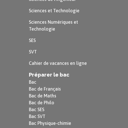
prose qui compose le recueil est consacré à l’un
de ces objets. On peut les classer selon
Sciences et Technologie
différentes rubriques :
Sciences Numériques et
Technologie
les animaux : « La Crevette », « Le
SES
Papillon », « Escargots », « L’Huître »,
« Notes pour un coquillage », « Le
SVT
Mollusque », « Faune et flore » ;
Cahier de vacances en ligne
les végétaux : « La Mousse »,
Préparer le bac
« Végétation », « L’Orange », « Les
Bac
Bac de Français
Mûres » ;
Bac de Maths
les minéraux : « Le Galet » ;
Bac de Philo
Bac SES
les phénomènes naturels et les saisons :
Bac SVT
Bac Physique-chimie
« Pluie », « Le Cycle des saisons », « Les