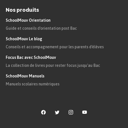
l’observation minutieuse d’un objet : « Le
Nos produits
Pain » est un exemple connu de ce
SchoolMouv Orientation
procédé très présent dans
Le Parti pris
Guide et conseils d'orientation post Bac
des choses
. Il s’agit alors de décrire
SchoolMouv Le blog
toutes les facettes d’un objet et de
Conseils et accompagnement pour les parents d'élèves
mettre à jour sa réalité la moins visible
Focus Bac avec SchoolMouv
et la moins connue ;
La collection de livres pour rester focus jusqu'au Bac
le rapport entre l’objet et l’homme :
SchoolMouv Manuels
Manuels scolaires numériques
l’objet est souvent étudié non seulement
pour lui-même mais en fonction de ce
qu’il représente pour l’homme ou de
l’usage qui en est fait. Ainsi,
l’observation minutieuse « De L’Eau »