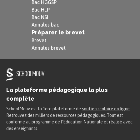
Bac HGGSP
Arbres se défont à l’intérieur d’une
Bac HLP
sphère de brouillard », « La Fin de
Bac NSI
Annales bac
l’automne », « De L’Eau », « Le Feu »,
Préparer le brevet
« Bords de mer » ;
Brevet
Annales brevet
les objets humains : « Le Cageot », « La
Bougie », « La Cigarette », « Le Pain »,
« Le Morceau de viande » ;
les lieux familiers : « Le Restaurant
La plateforme pédagogique la plus
Lemeunier rue de la Chaussée d’Antin »,
complète
« Les Trois Boutique », « RC Seine
SchoolMouv est la 1ere plateforme de
soutien scolaire en ligne
.
Numéro » ;
Retrouvez des milliers de ressources pédagogiques. Tout est
conforme au programme de l'Education Nationale et réalisé avec
les types humains : « La Jeune Mère »,
des enseignants.
« Le Gymnaste », « Pauvres pêcheurs ».