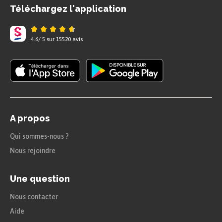
Téléchargez l'application
On peut proposer un autre classement, selon
l’opération principale de chaque poème :
4.6
/
5
sur
15520
avis
les jeux de sonorités : certains poèmes,
comme « Pauvres pêcheurs », semblent
reposer essentiellement sur la musique
formée par le rapprochement des sons de
A propos
certains mots qui suffisent à construire
un sens :
Qui sommes-nous ?
Nous rejoindre
« À court de haleurs deux chaînes sans
cesse tirant l’impasse à eux sur le grau du
Une question
roi, la marmaille au milieu criait près des
Nous contacter
paniers :
Aide
“Pauvres pêcheurs !” »