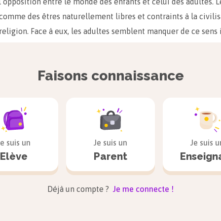
opposition entre le monde des enfants et celui des adultes. L
 comme des êtres naturellement libres et contraints à la civilis
a religion. Face à eux, les adultes semblent manquer de ce sens 
roman repose entièrement sur une histoire d’amitié. C’est le 
Faisons connaissance
ns de jeu ou d’aventure, le fait de construire un univers en 
nfants de grandir et de se construire. En effet, les enfants évo
du roman, développent leur personnalité et apprennent ce qu’
 monde.
té :
La marginalité est évoquée de façon complexe et ambiguë
Je suis un
Je suis un
Je suis u
rdonné des adultes, à la fois sécurisant et ennuyeux, se déve
Elève
Parent
Enseign
èle dont font partie à la fois Huck et Joe l’Indien. Tous deux o
 vivre en marge de la société. Huck est rejeté à cause de sa 
Déjà un compte ?
Je me connecte !
raint de voler pour se nourrir. Ce n’est pas un criminel comme 
 bien partie des marginaux. On voit comment la liberté, tant va