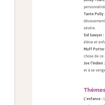
personnalité
Tante Polly 
dévouement 
sévère.
Sid Sawyer :
élève et enf
Muff Potter 
chose de ce
Joe l’Indien :
et à se veng
Thème
L’enfance :
L