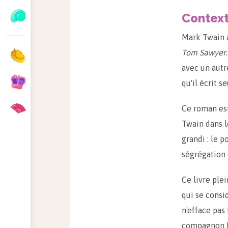
Contex
Mark Twain a
Tom Sawyer
avec un autre
qu'il écrit se
Ce roman est
Twain dans l
grandi : le p
ségrégation 
Ce livre ple
qui se cons
n'efface pas
compagnon Hu