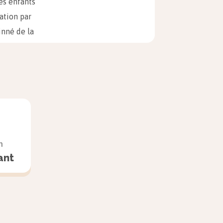
es enfants
ation par
inné de la
partage avec
commun, qui
luent au fur
ils peuvent
. À côté du
n
loppe un
ant
nt en effet
pauvreté et
Joe l’Indien,
ntée dans ce