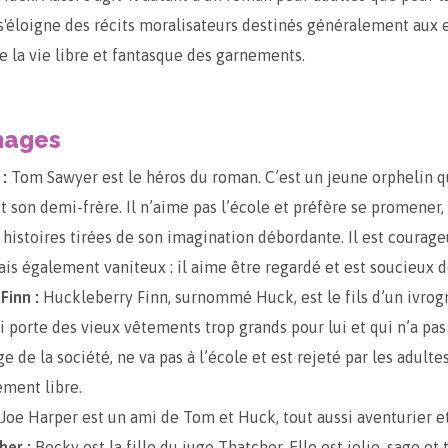
'éloigne des récits moralisateurs destinés généralement aux 
de la vie libre et fantasque des garnements.
nages
:
Tom Sawyer est le héros du roman. C’est un jeune orphelin qu
et son demi-frère. Il n’aime pas l’école et préfère se promener,
 histoires tirées de son imagination débordante. Il est courage
is également vaniteux : il aime être regardé et est soucieux 
Finn :
Huckleberry Finn, surnommé Huck, est le fils d’un ivrogn
 porte des vieux vêtements trop grands pour lui et qui n’a pas
ge de la société, ne va pas à l’école et est rejeté par les adultes
ement libre.
Joe Harper est un ami de Tom et Huck, tout aussi aventurier et
her :
Becky est la fille du juge Thatcher. Elle est jolie, sage et 