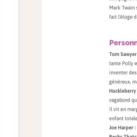
Mark Twain s
fait l'éloge 
Person
Tom Sawyer 
tante Polly 
inventer des
généreux, ma
Huckleberry 
vagabond qui
Il vit en mar
enfant total
Joe Harper :
Becky Thatc