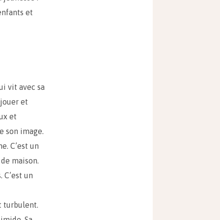
enfants et
i vit avec sa
 jouer et
ux et
de son image.
e. C’est un
 de maison.
. C’est un
 turbulent.
timide. Sa