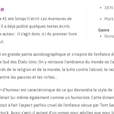
te
1876
 41 ans lorsqu'il écrit
Les Aventures de
Mark
. Il a déjà publié quelques textes écrits
Genre
 auteur : il s'agit donc ici du premier livre
Rom
ul.
 en grande partie autobiographique et s'inspire de l'enfance 
e Sud des États-Unis. On y retrouve l'ambiance du monde où l'
oids de la religion et de la morale, la lutte contre l'alcool, le ra
entre les pauvres et les riches…
in d'humour est caractéristique de ce qui deviendra le style de
idérait lui-même également comme un humoriste. Cette dimen
 tout à fait l'aspect parfois cruel de l'enfance vécue par Tom S
ck. Aussi s'agit-il autant d'un roman pour adultes que pour la