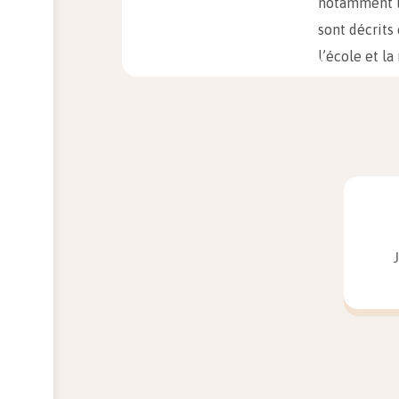
notamment l’
sont décrits
l’école et l
liberté.
L’amitié :
Le 
des compagno
permet aux e
et à mesure 
attendre du
La marginali
monde bien o
monde parall
en commun de
souvent cont
mais il fait