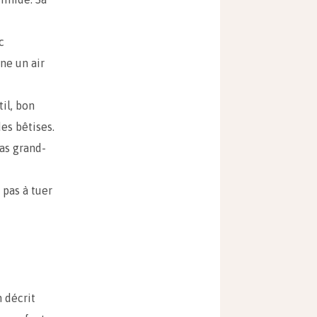
c
ne un air
il, bon
es bêtises.
as grand-
 pas à tuer
 décrit