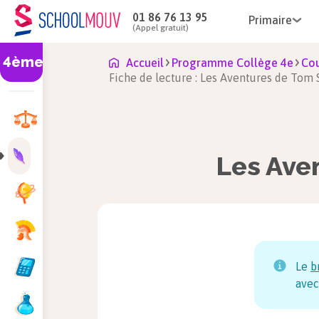
01 86 76 13 95
Primaire
(Appel gratuit)
4ème
Accueil
Programme Collège 4e
Cou
Fiche de lecture : Les Aventures de Tom
Les Ave
Le
b
avec