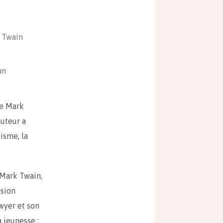
 Twain
an
de Mark
auteur a
cisme, la
 Mark Twain,
sion
awyer et son
 jeunesse :