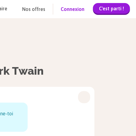
C'est parti !
aire
Nos offres
Connexion
rk Twain
ne-toi