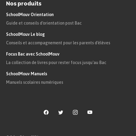
Nos produits
SchoolMouv Orientation
« Je trouve les caprices de la mode, chez les
Guide et conseils d'orientation post Bac
Français, étonnants. Ils ont oublié comment ils
SchoolMouv Le blog
étaient habillés cet été ; ils ignorent encore plus
Conseils et accompagnement pour les parents d'élèves
comment ils le seront cet hiver. Mais, surtout, on
Focus Bac avec SchoolMouv
ne saurait croire combien il en coûte à un mari
La collection de livres pour rester focus jusqu'au Bac
pour mettre sa femme à la mode. »
SchoolMouv Manuels
Lettre 99
Manuels scolaires numériques
« Rien ne contribuait plus à l’attachement mutuel
que la faculté du divorce : un mari et une femme
étaient portés à soutenir patiemment les peines
domestiques, sachant qu’ils étaient maîtres de les