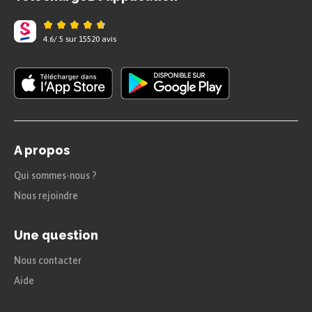
et lui faire part de sa haine à son égard.
4.6
/
5
sur
15520
avis
Citations
«
[…]
j’ai ouï dire qu’en Espagne et en Portugal, il y
a certains dervis qui n’entendent point raillerie, et
qui font brûler un homme comme de la paille.
A propos
Quand on tombe entre les mains de ces gens-là,
Qui sommes-nous ?
heureux celui qui a toujours prié Dieu avec de
Nous rejoindre
petits grains de bois à la main, qui a porté sur lui
deux morceaux de drap attachés à deux rubans,
Une question
et qui a été quelquefois dans une province qu’on
Nous contacter
appelle la Galice ! »
Aide
Lettre 29