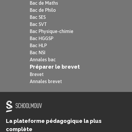
Bac de Maths
Bac de Philo
Bac SES
Bac SVT
Bac Physique-chimie
Bac HGGSP
Bac HLP
Bac NSI
Annales bac
Préparer le brevet
Brevet
Annales brevet
La plateforme pédagogique la plus
complète