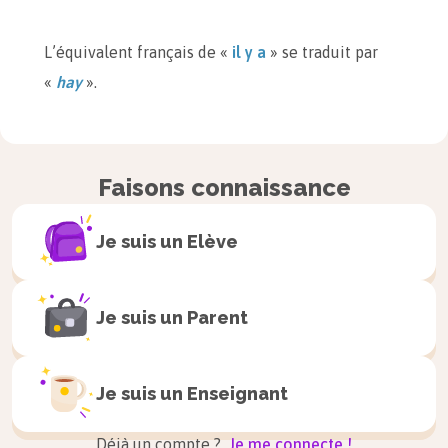
L’équivalent français de «
il y a
» se traduit par
«
hay
».
Hay
tres alumnos en mi grupo.
→
Il y a
trois
élèves dans mon groupe.
Faisons connaissance
Je suis un
Elève
Je suis un
Parent
Je suis un
Enseignant
Déjà un compte ?
Je me connecte !