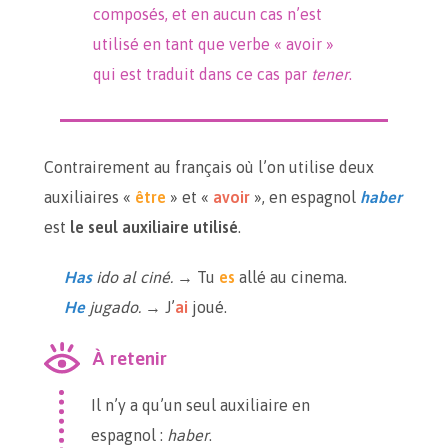
composés, et en aucun cas n’est
utilisé en tant que verbe « avoir »
qui est traduit dans ce cas par
tener
.
Contrairement au français où l’on utilise deux
auxiliaires «
être
» et «
avoir
», en espagnol
haber
est
le seul auxiliaire utilisé
.
Has
ido al ciné.
→ Tu
es
allé au cinema.
He
jugado.
→ J’
ai
joué.
À retenir
Il n’y a qu’un seul auxiliaire en
espagnol :
haber
.