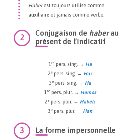
Haber
est toujours utilisé comme
auxiliaire
et jamais comme verbe.
Conjugaison de
haber
au
présent de l’indicatif
re
1
pers. sing. →
He
e
2
pers. sing. →
Has
e
3
pers. sing. →
Ha
re
1
pers. plur. →
Hemos
e
2
pers. plur. →
Habéis
e
3
pers. plur. →
Han
La forme impersonnelle