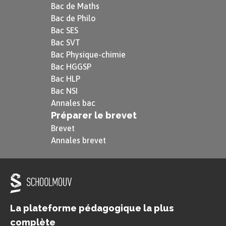
Bac de Maths
Bac de Philo
Bac SES
Bac SVT
Bac Physique-chimie
Bac HGGSP
Bac HLP
Bac NSI
Annales bac
Préparer le brevet
Brevet
Annales brevet
La plateforme pédagogique la plus
complète