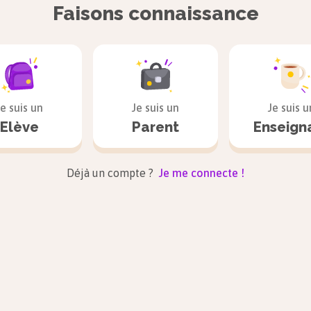
Faisons connaissance
Les
pronoms
suivants
s’accordent
avec le
nom
Quién / Quién
es
¿
Quién
es
son los
chico
s
?
→ Qui sont les gar
Je suis un
Je suis un
Je suis u
Cuál / Cuál
es
Elève
Parent
Enseign
Cuánt
o
/ Cuánt
a
/ Cuánt
os
/ Cuánt
as
Déjà un compte ?
Je me connecte !
¿
Cuánt
as
chic
as
hay en la clase?
→ Combien d
classe ?