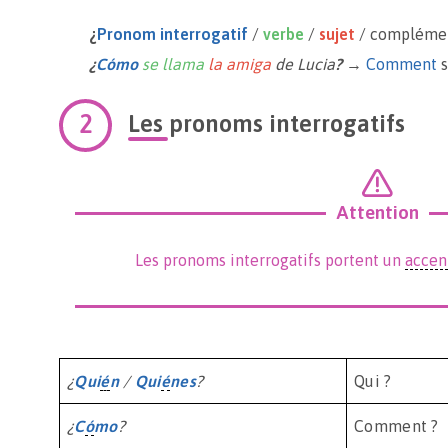
¿
Pronom interrogatif
/
verbe
/
sujet
/ complément
¿
Cómo
se llama
la amiga
de Lucia
?
→
Comment
s
Les pronoms interrogatifs
Attention
Les pronoms interrogatifs portent un
accen
¿
Qui
é
n
/
Qui
é
nes
?
Qui ?
¿
C
ó
mo
?
Comment ?