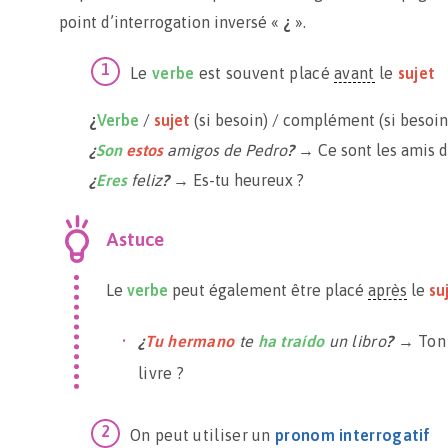
point d’interrogation inversé «
¿
».
Le
verbe
est souvent placé
avant
le
sujet
¿
Verbe
/
sujet
(si besoin) / complément (si besoin
¿
Son
estos
amigos de Pedro
?
→ Ce sont les amis d
¿
Eres
feliz
?
→ Es-tu heureux ?
Astuce
Le
verbe
peut également être placé
après
le
su
¿
Tu hermano
te
ha traído
un libro
?
→ Ton f
livre ?
On peut utiliser un
pronom interrogatif