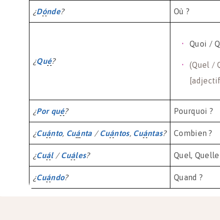
¿
D
ó
nde
?
Où ?
Quoi / Q
¿
Qu
é
?
(Quel / 
[adjecti
¿
Por qu
é
?
Pourquoi ?
¿
Cu
á
nto
,
Cu
á
nta
/
Cu
á
ntos
,
Cu
á
ntas
?
Combien ?
¿
Cu
á
l
/
Cu
á
les
?
Quel, Quelle
¿
Cu
á
ndo
?
Quand ?
À retenir