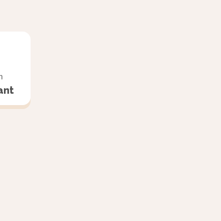
qu’ils déterminent :
çons ?
n
ant
e filles y a-t-il dans la