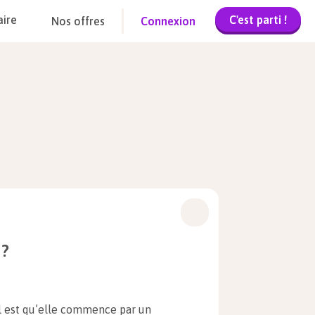
C'est parti !
aire
Nos offres
Connexion
 ?
ol est qu’elle commence par un