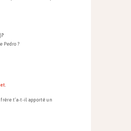
)
?
e Pedro ?
jet
.
rère t’a-t-il apporté un