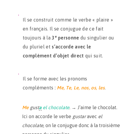
Il se construit comme le verbe « plaire »
en français. Il se conjugue de ce fait
e
toujours à la
3
personne
du singulier ou
du pluriel et
s’accorde avec le
complèment d’objet direct
qui suit.
Il se forme avec les pronoms
compléments :
Me, Te, Le, nos, os, les
.
Me
gust
a
el chocolate
. → J’aime le chocolat.
Ici on accorde le verbe
gustar
avec
el
chocolate
, on le conjugue donc à la troisième