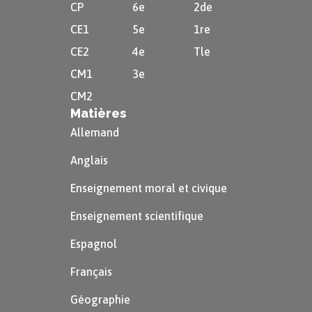
verbe
gustar
reste au singulier.
CP
6e
2de
CE1
5e
1re
A Carlos le
gusta
leer
.
→ Carlos
CE2
4e
Tle
aime lire.
CM1
3e
CM2
Matières
D’autres verbes se construisent comme
Allemand
le verbe
Gustar
, c’est le cas des verbes
Anglais
encantar
(adorer) ou
apetecer
( avoir
Enseignement moral et civique
envie).
Enseignement scientifique
A mí me encant
an
los postres.
→ J’adore les
desserts.
Espagnol
A mis amigos les apetec
e
ir al ciné.
→ Mes
Français
amis ont envie d’aller au cinéma.
Géographie