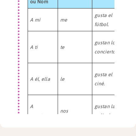
ou Nom
gusta el
J’aim
A mí
me
fútbol.
foot.
Tu a
gustan los
A ti
te
les
conciertos.
conce
Il/ell
gusta el
A él, ella
le
aime 
ciné.
ciné.
Nous
A
gustan las
nos
aimo
nosotros,as
películas.
les f
Vous