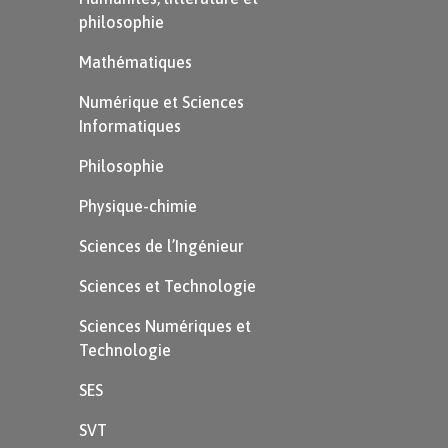
philosophie
il/elle/on prendrait…
Mathématiques
Cours liés :
Numérique et Sciences
Informatiques
Le futur
Philosophie
L'imparfait
Physique-chimie
Sciences de l’Ingénieur
Sciences et Technologie
Sciences Numériques et
Technologie
SES
SVT