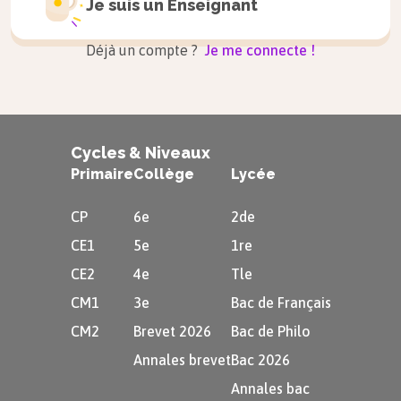
Il
fini
rait
Je suis un
Ils
fini
raient
Enseignant
Déjà un compte ?
Je me connecte !
e
Verbes du 3
groupe
Je
ver
rais
Nous
ver
rions
Cycles & Niveaux
Primaire
Collège
Lycée
Tu
ver
rais
Vous
ver
riez
Il
ver
rait
Ils
ver
raient
CP
6e
2de
CE1
5e
1re
CE2
4e
Tle
Les verbes irréguliers
CM1
3e
Bac de Français
Être :
je serais, tu serais, il/elle/on
CM2
Brevet 2026
Bac de Philo
serait…
Annales brevet
Bac 2026
Avoir :
j’aurais, tu aurais, il/elle/on
Annales bac