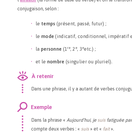
conjugaison, selon :
le
temps
(présent, passé, futur) ;
le
mode
(indicatif, conditionnel, impératif et
re
e
e
la
personne
(1
, 2
, 3
etc.) ;
et le
nombre
(singulier ou pluriel).
À retenir
Dans une phrase, il y a autant de verbes conjug
Exemple
Dans la phrase «
Aujourd’hui, je
suis
fatiguée par
compte deux verbes : «
suis
» et «
fait
».