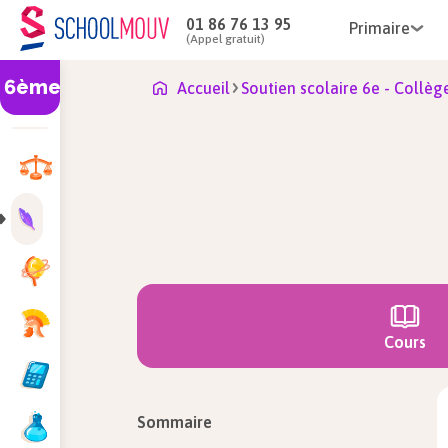
01 86 76 13 95
Primaire
(Appel gratuit)
6ème
Accueil
Soutien scolaire 6e - Collèg
Cours
Sommaire