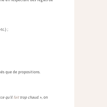
c.) ;
ués que de propositions.
ce qu’il
fait
trop chaud.
», on