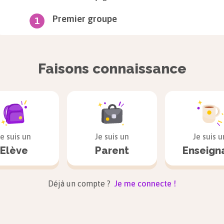
Premier groupe
Ce sont les verbes dont l’infinitif se termine en
-er
(sa
exception).
Faisons connaissance
Exemple
Chanter, marcher, aimer, parler, etc.
Les verbes du premier groupe sont
réguliers
, c’est-à-
Je suis un
Je suis un
Je suis u
conjugaison simples et constantes.
Elève
Parent
Enseign
er
Au présent, les verbes du 1
groupe ont
Ex
Déjà un compte ?
Je me connecte !
pour terminaisons :
-e