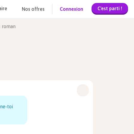
C'est parti !
aire
Nos offres
Connexion
u roman
ne-toi