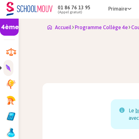
01 86 76 13 95
Primaire
(Appel gratuit)
4ème
Accueil
Programme Collège 4e
Cou
Le
b
avec