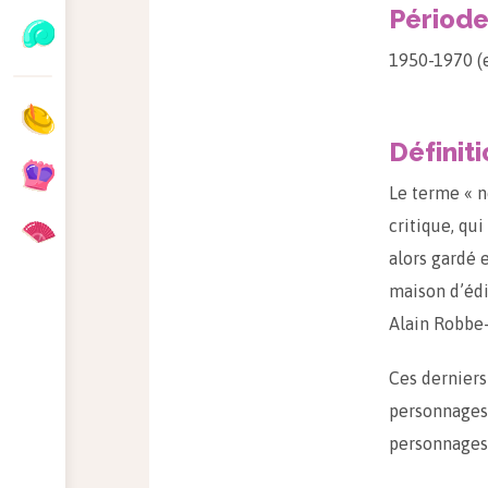
Périod
1950-1970 (e
Définit
Le terme « n
critique, qu
alors gardé 
maison d’édi
Alain Robbe-
Ces derniers
personnages.
personnages n