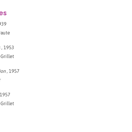
es
939
raute
s
, 1953
Grillet
ion
, 1957
r
 1957
Grillet