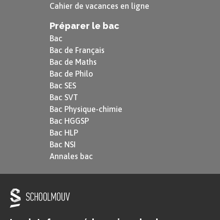
Cahier de vacances en ligne
Préparer le bac
Bac
Bac de Français
Bac de Maths
Bac de Philo
Bac SES
Bac SVT
Bac Physique-chimie
Bac HGGSP
Bac HLP
Bac NSI
Annales bac