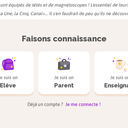
 sont équipés de télés et de magnétoscopes ! L'essentiel de leur
la Une, la Cinq, Canal+… Il s'en faudrait de peu qu'ils ne découvr
 sur le petit écran alors que les vignobles cernent le village !
igali
, 1990
Faisons connaissance
 de l'avenir ne peut qu'être le fruit d'un élan national, toutes f
»
te
, 1994
n fait des progrès : pour lui nous ne sommes pas des cannibales
Je suis un
Je suis un
Je suis u
Elève
Parent
Enseign
es chimpanzés, des mangeurs de cacahuètes. Je suis sûr que 
és près des maisons, là-bas, nous serons devenus des hommes. 
1998
Déjà un compte ?
Je me connecte !