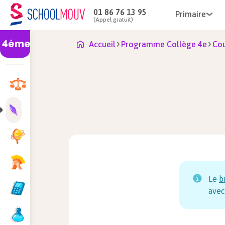
01 86 76 13 95
Primaire
(Appel gratuit)
4ème
Accueil
Programme Collège 4e
Cou
Le
b
avec