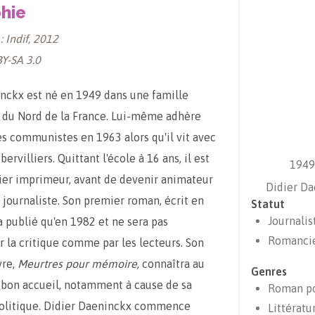
hie
: Indif, 2012
BY-SA 3.0
nckx est né en 1949 dans une famille
du Nord de la France. Lui-même adhère
s communistes en 1963 alors qu'il vit avec
ervilliers. Quittant l'école à 16 ans, il est
1949 
ier imprimeur, avant de devenir animateur
Didier Da
s journaliste. Son premier roman, écrit en
Statut
Journalis
a publié qu'en 1982 et ne sera pas
Romanci
 la critique comme par les lecteurs. Son
vre,
Meurtres pour mémoire
, connaîtra au
Genres
 bon accueil, notamment à cause de sa
Roman po
olitique. Didier Daeninckx commence
Littératu