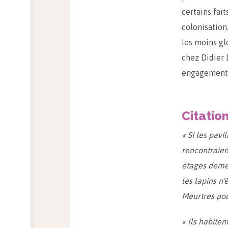
certains fait
colonisation
les moins glo
chez Didier 
engagement 
Citatio
« Si les pavi
rencontraien
étages demeu
les lapins n'
Meurtres po
« Ils habiten