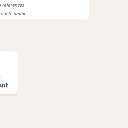
s références
ent le détail
 »
orces
 mais
n
ant
quand nous
»