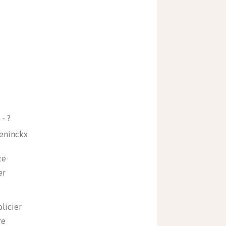
- ?
eninckx
te
er
licier
re