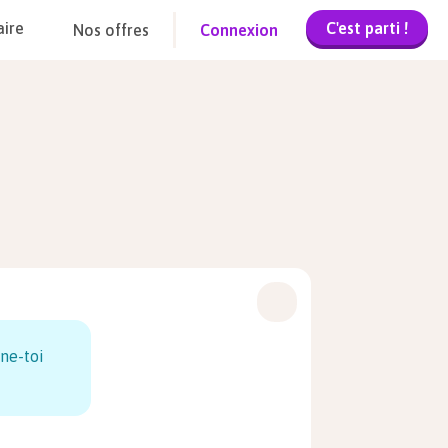
C'est parti !
aire
Nos offres
Connexion
ne-toi