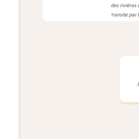
des rivières
transite par 
des vendanges
Le Chat de T
« La conquête
confondues. 
Main couran
« Tu vois, o
seulement d
serons arriv
Cannibale
, 