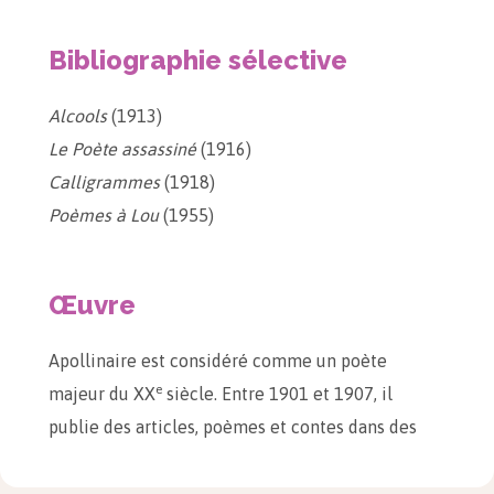
Bibliographie sélective
Alcools
(1913)
Le Poète assassiné
(1916)
Calligrammes
(1918)
Poèmes à Lou
(1955)
Œuvre
Apollinaire est considéré comme un poète
e
majeur du XX
siècle. Entre 1901 et 1907, il
publie des articles, poèmes et contes dans des
revues diverses. Commençant à vivre de sa
plume, il prend le pseudonyme d’Apollinaire, son