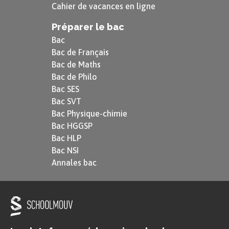
Cahier de vacances en ligne
Préparer le bac
Bac
Bac de Français
Bac de Maths
Bac de Philo
Bac SES
Bac SVT
Bac Physique-chimie
Bac HGGSP
Bac HLP
Bac NSI
Annales bac