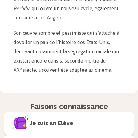
Perfidia
qui ouvre un nouveau cycle, également
consacré à Los Angeles.
Son œuvre sombre et pessimiste qui s’attache à
dévoiler un pan de l’histoire des États-Unis,
décrivant notamment la ségrégation raciale qui
existait encore dans la seconde moitié du
e
XX
siècle, a souvent été adaptée au cinéma.
Citations
Faisons connaissance
« Il abattit la hache à nouveau, encore et encore,
jusqu'à être trempé de sang, du sang qui lui
Je suis un
Elève
éclaboussait et le visage et l'intérieur de la