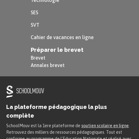
Technologie
SES
SVT
Cahier de vacances en ligne
Préparer le brevet
Brevet
Annales brevet
La plateforme pédagogique la plus
complète
SchoolMouv est la 1ere plateforme de
soutien scolaire en ligne
.
Retrouvez des milliers de ressources pédagogiques. Tout est
conforme au programme de l'Education Nationale et réalisé avec