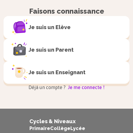
également l’auteur de
Fabliaux
(courts récits).
Faisons connaissance
Son œuvre la plus personnelle est certainement
les
Congés
, écrit alors que le poète avait attrapé
Je suis un
Elève
la lèpre : avant de s’enfermer pour y mourir dans
une léproserie, Jean Bodel fait dans ce texte ses
Je suis un
Parent
adieux à ses amis et à sa famille. Ce texte, très
original pour l’époque, ouvre un genre nouveau,
celui de la poésie personnelle et
Je suis un
Enseignant
autobiographique, qui inspirera Rutebeuf et
Déjà un compte ?
Je me connecte !
Villon.
Son œuvre très variée exerça une influence
profonde sur les poètes de langue d’oïl.
Cycles & Niveaux
Primaire
Collège
Lycée