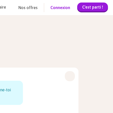
C'est parti !
aire
Nos offres
Connexion
ne-toi