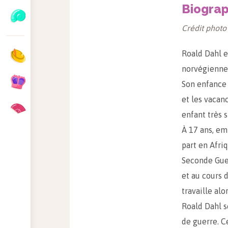
Biograp
Crédit photo
Roald Dahl e
norvégienne.
Son enfance 
et les vacan
enfant très 
À 17 ans, em
part en Afri
Seconde Guer
et au cours d
travaille al
Roald Dahl s
de guerre. C