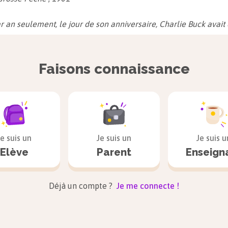
r an seulement, le jour de son anniversaire, Charlie Buck avait 
lat. Toute la famille faisait des économies en prévision de cett
e et, le grand jour arrivé, Charlie se voyait offrir une petite ta
Faisons connaissance
r lui tout seul. Et chaque fois, en ce merveilleux matin d'anniver
blette avec soin dans une petite caisse de bois pour la conserve
t comme un lingot d'or massif : puis, pendant quelques jours, i
 la regarder sans même oser y toucher. Enfin, quand il n'en pouv
out petit bout de papier, dans le coin, découvrant un tout petit b
Je suis un
Je suis un
Je suis u
puis il prenait ce petit bout, juste de quoi grignoter, pour le lais
Elève
Parent
Enseign
 sa langue. Le lendemain, il croquait un autre bout, et ainsi de
e. C'est comme ça que Charlie faisait durer plus d'un mois le pr
Déjà un compte ?
Je me connecte !
iversaire qu'était cette tablette de chocolat à deux sous. »
 chocolaterie
, 1964