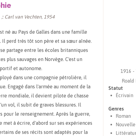
hie
 ;: Carl van Vechten, 1954
st né au Pays de Galles dans une famille
 Il perd très tôt son père et sa sœur aînée.
se partage entre les écoles britanniques
ces plus sauvages en Norvège. C'est un
sportif et autonome.
1916 -
ployé dans une compagnie pétrolière, il
Roald 
que. Engagé dans l'armée au moment de la
Statut
Écrivain
re mondiale, il devient pilote de chasse
'un vol, il subit de graves blessures. Il
Genres
ors pour le renseignement. Après la guerre,
Roman
e met à écrire, d'abord sur ses expériences
Nouvelle
ertains de ses récits sont adaptés pour la
Littératu