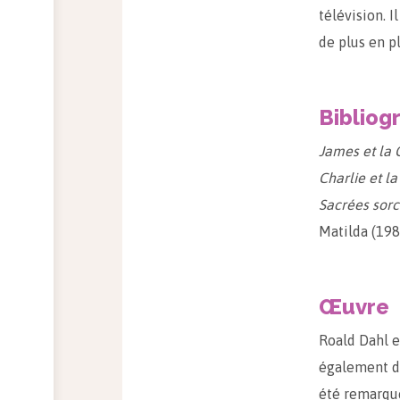
télévision. I
de plus en p
Bibliog
James et la 
Charlie et la
Sacrées sorc
Matilda (198
Œuvre
Roald Dahl e
également di
été remarqué