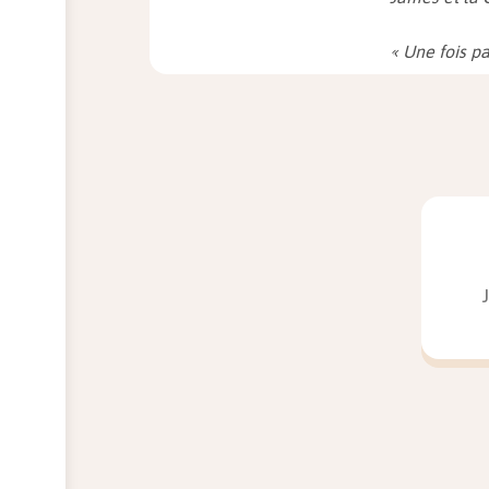
« Une fois pa
peu de choco
exceptionnell
chocolat, pou
plaçait la ta
précieusemen
contentait de
retirait un t
chocolat, et 
doucement sur
ainsi de suit
cadeau d'ann
Charlie et la