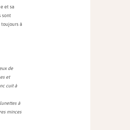
e et sa
s sont
 toujours à
yeux de
es et
nc cuit à
 lunettes à
vres minces