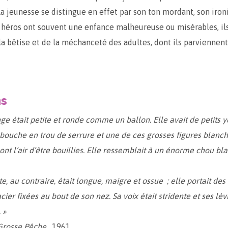
a jeunesse se distingue en effet par son ton mordant, son ironi
s héros ont souvent une enfance malheureuse ou misérables, il
la bêtise et de la méchanceté des adultes, dont ils parviennent
ns
ge était petite et ronde comme un ballon. Elle avait de petits 
bouche en trou de serrure et une de ces grosses figures blanch
ont l’air d’être bouillies. Elle ressemblait à un énorme chou bla
e, au contraire, était longue, maigre et ossue ; elle portait des
ier fixées au bout de son nez. Sa voix était stridente et ses lè
 »
Grosse Pêche
, 1961