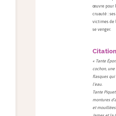
œuvre pour l
cruauté : se
victimes de 
se venger.
Citatio
« Tante Épon
cochon, une 
flasques qui 
l’eau.
Tante Piquett
montures d’ac
et mouillées.
James et la 