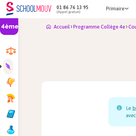
01 86 76 13 95
Primaire
(Appel gratuit)
4ème
Accueil
Programme Collège 4e
Cou
Le
b
avec