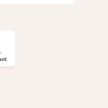
n
ant