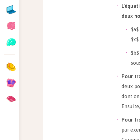
L'équat
deux no
$a$ 
$x$ 
$b$
sous
Pour tr
deux po
dont on
Ensuite,
Pour tr
par exe
Comme il