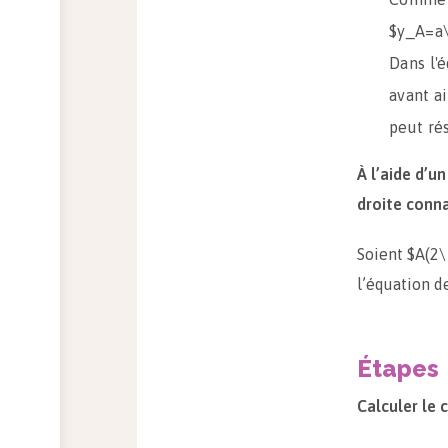
$y_A=a
Dans l'
avant a
peut ré
À l’aide d’
droite conna
Soient $A(2\ 
l’équation de
Étapes
Calculer le 