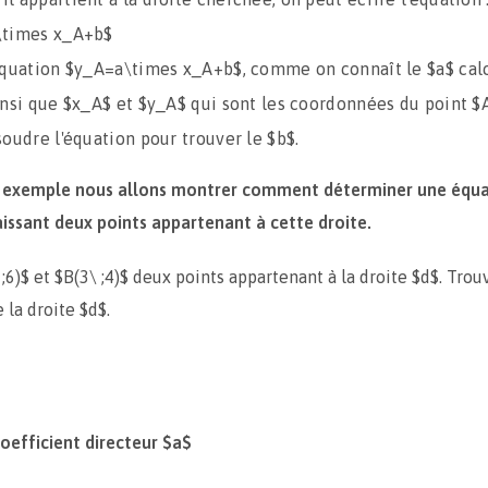
\times x_A+b$
équation $y_A=a\times x_A+b$, comme on connaît le $a$ calc
insi que $x_A$ et $y_A$ qui sont les coordonnées du point $
soudre l'équation pour trouver le $b$.
un exemple nous allons montrer comment déterminer une équa
issant deux points appartenant à cette droite.
;6)$ et $B(3\ ;4)$ deux points appartenant à la droite $d$. Trou
 la droite $d$.
coefficient directeur $a$