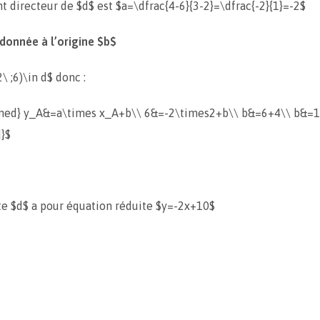
nt directeur de $d$ est $a=\dfrac{4-6}{3-2}=\dfrac{-2}{1}=-2$
rdonnée à l’origine $b$
\ ;6)\in d$ donc :
gned} y_A&=a\times x_A+b\\ 6&=-2\times2+b\\ b&=6+4\\ b&=
}$
te $d$ a pour équation réduite $y=-2x+10$