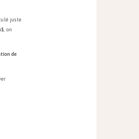
ulé juste
A$, on
tion de
ver