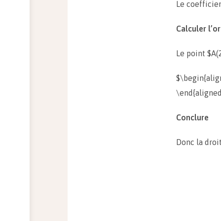
Le coefficie
Calculer l’o
Le point $A(2
$\begin{ali
\end{aligned
Conclure
Donc la droi