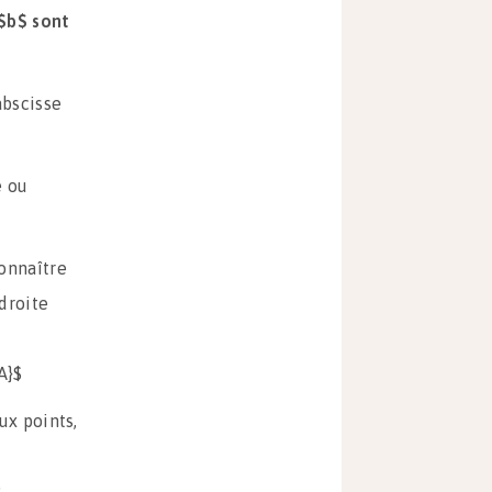
 $b$ sont
abscisse
é ou
connaître
droite
A}$
ux points,
: