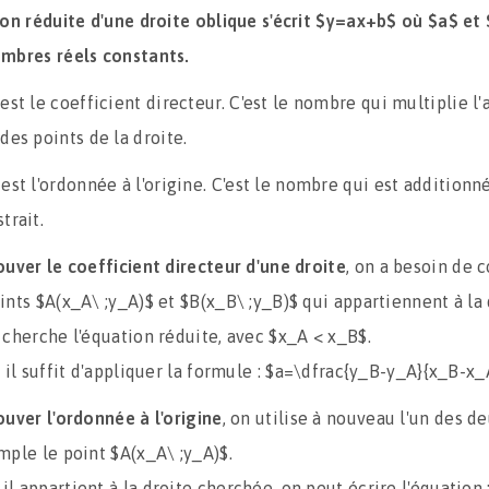
ion réduite d'une droite oblique s'écrit $y=ax+b$ où $a$ et
mbres réels constants.
est le coefficient directeur. C'est le nombre qui multiplie l'
des points de la droite.
 est l'ordonnée à l'origine. C'est le nombre qui est additionn
trait.
ouver le coefficient directeur d'une droite
, on a besoin de 
ints $A(x_A\ ;y_A)$ et $B(x_B\ ;y_B)$ qui appartiennent à la 
 cherche l'équation réduite, avec $x_A < x_B$.
 il suffit d'appliquer la formule : $a=\dfrac{y_B-y_A}{x_B-x_
ouver l'ordonnée à l'origine
, on utilise à nouveau l'un des de
mple le point $A(x_A\ ;y_A)$.
 appartient à la droite cherchée, on peut écrire l'équation 