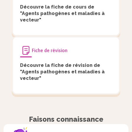
Découvre la fiche de cours de
mars 2020.
"Agents pathogènes et maladies à
Au regard des autres épidémies, en 2020,
vecteur"
pourquoi a-t-il été aussi difficile de prévoir
l’épidémie de COVID-19 ?
Fiche de révision
Découvre la fiche de révision de
"Agents pathogènes et maladies à
Document 2 : Schéma légendé d’une cellule
Voir la correction
vecteur"
d’
Aspergillus
Faisons connaissance