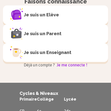
Faisons connaissance
pas propres au triangle.
Définition
Je suis un
Elève
Cercle inscrit :
Je suis un
Parent
Le cercle inscrit d’un triangle est un
cercle tangent à ses trois côtés.
Je suis un
Enseignant
Déjà un compte ?
Je me connecte !
Cycles & Niveaux
Primaire
Collège
Lycée
Les médiatrices