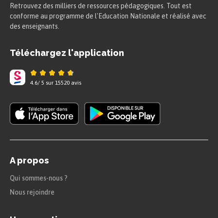
Retrouvez des milliers de ressources pédagogiques. Tout est
conforme au programme de l'Education Nationale et réalisé avec
des enseignants.
Téléchargez l'application
4.6
/
5
sur
15520
avis
Voyons à présent le cas d’un triangle particulier,
dit remarquable : le triangle rectangle.
Triangle rectangle
A propos
Définition
Qui sommes-nous ?
Nous rejoindre
Triangle rectangle :