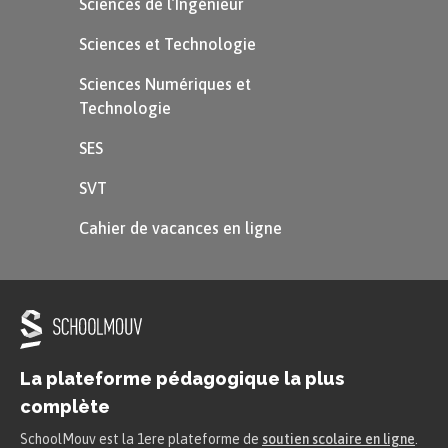
Sciences de l’Ingénieur
Sciences et Technologie
Les hauteurs
Sciences Numériques et
Technologie
Un triangle possède trois hauteurs concourantes
SES
en un point nommé
orthocentre
.
SVT
Définition
Cahier de vacances en ligne
Hauteur :
Une hauteur joint un sommet du
triangle à son côté opposé
perpendiculairement.
La plateforme pédagogique la plus
complète
SchoolMouv est la 1ere plateforme de
soutien scolaire en ligne
.