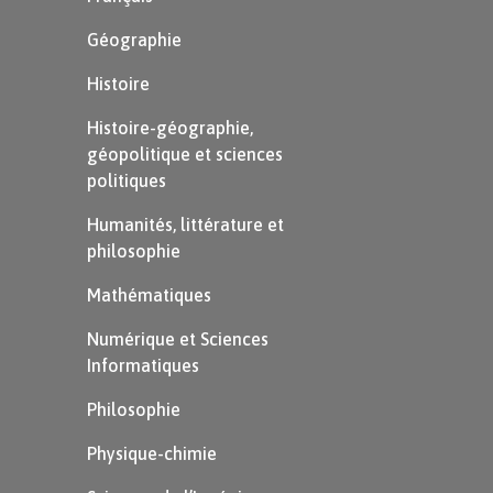
Comme les bissectrices, les médiatrices ne
Géographie
s’utilisent pas que dans les triangles mais
s’appliquent sur tout segment.
Histoire
Histoire-géographie,
Définition
géopolitique et sciences
politiques
Cercle circonscrit :
Humanités, littérature et
philosophie
Le cercle circonscrit à un triangle est
un cercle passant par les trois sommets
Mathématiques
du triangle.
Numérique et Sciences
Informatiques
Philosophie
Physique-chimie