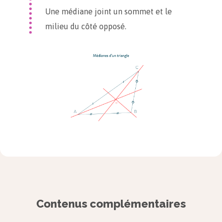
Une médiane joint un sommet et le
milieu du côté opposé.
Le centre de gravité se situe sur la médiane au
$1/3$ du milieu d’un côté et au $2/3$ en partant
du sommet. Si on place son doigt sous le centre
de gravité d’un triangle fait dans un matériau
Contenus complémentaires
rigide, alors il sera en équilibre.