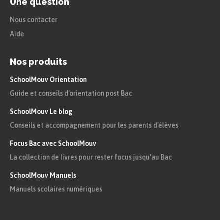
Une question
Un triangle rectangle est un triangle
Nous contacter
possédant un angle droit. Le côté
Aide
opposé à l’angle droit est nommé
hypoténuse
.
Nos produits
SchoolMouv Orientation
Guide et conseils d'orientation post Bac
SchoolMouv Le blog
Conseils et accompagnement pour les parents d'élèves
Focus Bac avec SchoolMouv
Ce triangle possède plusieurs propriétés souvent
La collection de livres pour rester focus jusqu'au Bac
exploitées dans les exercices de géométrie.
SchoolMouv Manuels
Activités :
Manuels scolaires numériques
On trace un triangle $ABC$