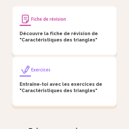
Les bissectrices
Fiche de révision
Un triangle possède également trois bissectrices
se coupant au centre $O$ du cercle inscrit du
Découvre la fiche de révision de
"Caractéristiques des triangles"
triangle.
Définition
Exercices
Bissectrice :
Entraîne-toi avec les exercices de
Une bissectrice partage un angle en
"Caractéristiques des triangles"
deux angles égaux.
Les bissectrices s’utilisent dès qu’on est en
présence d’un angle. Autrement dit, elles ne sont