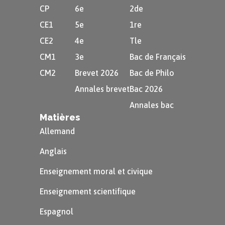
magistrats en fonction dans leur
CP
6e
2de
travail, dirige la politique étrangère
CE1
5e
1re
et contrôle les finances et la
CE2
4e
Tle
religion. Il est composé de
CM1
3e
Bac de Français
300 anciens magistrats.
CM2
Brevet 2026
Bac de Philo
Annales brevet
Bac 2026
À retenir
Annales bac
Matières
Ainsi, à Rome, le pouvoir appartient à
Allemand
des représentants élus par les citoyens.
Rome est donc une république.
Anglais
Enseignement moral et civique
Une grande partie du pouvoir est détenu par les
Enseignement scientifique
magistrats.
Espagnol