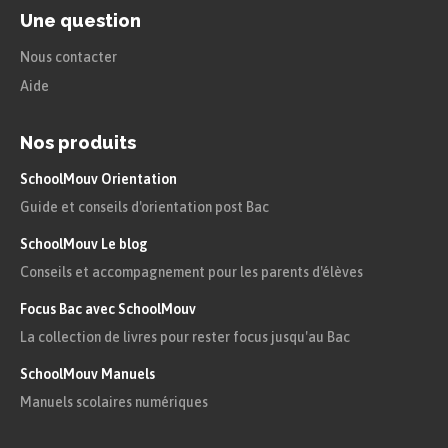
Ce sont les citoyens les plus riches. Ils
Une question
sont minoritaires parmi les citoyens.
Nous contacter
Aide
Définition
Nos produits
Plébéiens :
SchoolMouv Orientation
Guide et conseils d'orientation post Bac
Ce sont les citoyens les plus pauvres.
Ils font partie de la plèbe et sont
SchoolMouv Le blog
majoritaires parmi les citoyens.
Conseils et accompagnement pour les parents d'élèves
Focus Bac avec SchoolMouv
Les patriciens détiennent de meilleurs postes
La collection de livres pour rester focus jusqu'au Bac
dans l’armée. Les magistratures leur sont
SchoolMouv Manuels
réservées et les peines prononcées au tribunal
Manuels scolaires numériques
sont moins lourdes pour eux.