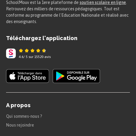
Les citoyens sont au départ les descendants des
SchoolMouv est la 1ere plateforme de
soutien scolaire en ligne
.
Retrouvez des milliers de ressources pédagogiques. Tout est
premières familles de Rome. Petit à petit, la
conforme au programme de l'Education Nationale et réalisé avec
citoyenneté est accordée à des populations de
des enseignants.
plus en plus nombreuses mais ce n’est qu’en 212,
Téléchargez l'application
grâce à l’
édit de l’empereur
Caracalla
, qu’elle
sera accordée à tous les habitants de l’Empire.
Sous la République romaine, il y a peu de citoyens
4.6
/
5
sur
15520
avis
à Rome et très peu dans l’
Empire
. Être citoyen est
un privilège. Parmi les citoyens, des distinctions
sont faites en fonction de la richesse, notamment
entre patriciens et plébéiens.
A propos
Définition
Qui sommes-nous ?
Nous rejoindre
Patriciens :