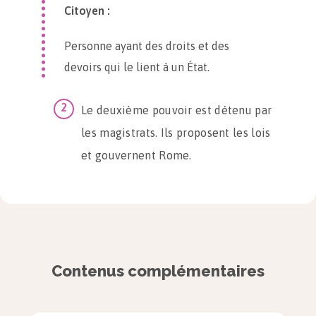
Citoyen :
Personne ayant des droits et des
devoirs qui le lient à un État.
Le deuxième pouvoir est détenu par
les magistrats. Ils proposent les lois
et gouvernent Rome.
Il y a cinq types de
magistrats
:
20
questeurs
qui s’occupent des
finances ;
Contenus complémentaires
4
édiles
qui ravitaillent et administrent
la ville ;