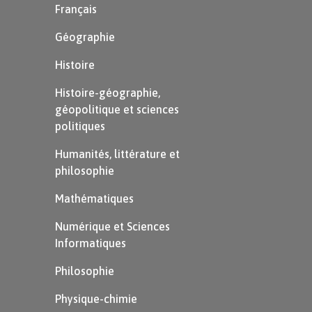
Français
Géographie
Histoire
Histoire-géographie,
géopolitique et sciences
politiques
Humanités, littérature et
La société romaine
philosophie
Mathématiques
Les classes sociales
Numérique et Sciences
Informatiques
La participation à la vie politique, par le vote ou
Philosophie
par la magistrature, est réservée aux citoyens
Physique-chimie
romains. Mais tous les citoyens romains ne sont