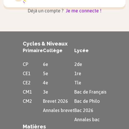
s’habille d’une vieille armure qu’il trouve dans
Déjà un compte ?
Je me connecte !
son grenier et va trouver Rocinante, son
caballo
tout maigrichon et plus vraiment jeune.
Astuce
Cycles & Niveaux
Primaire
Collège
Lycée
cheval
$\rightarrow$
caballo
cheval
ier
$\rightarrow$
cabal
er
o
CP
6e
2de
CE1
5e
1re
CE2
4e
Tle
CM1
3e
Bac de Français
CM2
Brevet 2026
Bac de Philo
Annales brevet
Bac 2026
Annales bac
Matières