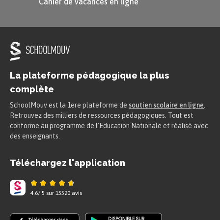
Cahier de vacances en ligne
À retenir
Dans un roman, on utilise très souvent
le
passé simple
pour raconter une
La plateforme pédagogique la plus
histoire, les péripéties que vit un
complète
personnage.
SchoolMouv est la 1ere plateforme de
soutien scolaire en ligne
.
Retrouvez des milliers de ressources pédagogiques. Tout est
Voici comment se forme le passé
conforme au programme de l'Education Nationale et réalisé avec
des enseignants.
simple à la troisième personne du
singulier en espagnol :
Téléchargez l'application
les verbes en
-ar
se terminent
4.6
/
5
sur
15520
avis
par
-ó
;
atac
ar
(attaquer) devient