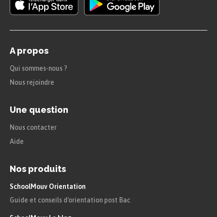
atac
ó
(il/elle/on attaqua)
les verbes en
-ir
et
-er
se
terminent par
-ió
.
A propos
viv
ir
(vivre) devient
viv
ió
Qui sommes-nous ?
Nous rejoindre
(il/elle/on vécut)
perd
er
(perdre) devient
Une question
perd
ió
(il/elle/on perdit)
Nous contacter
Aide
Don Quijote
viv
ió
muchas
aventuras
pero todas fueron
un fracaso
.
Nos produits
$\rightarrow$ Don Quijote
véc
ut
de
SchoolMouv Orientation
nombreuses
aventures
mais toutes
Guide et conseils d'orientation post Bac
furent
un échec
.