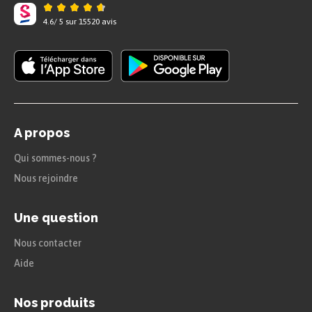
Une fois à l’abri, la première chose à faire est
4.6
/
5
sur
15520
avis
d’
alerter
un adulte, voire un service d’urgence
adapté. Ceux-ci sont :
A propos
Qui sommes-nous ?
Nous rejoindre
Une question
Nous contacter
Aide
Quand on contacte un service d’urgence, on doit
Nos produits