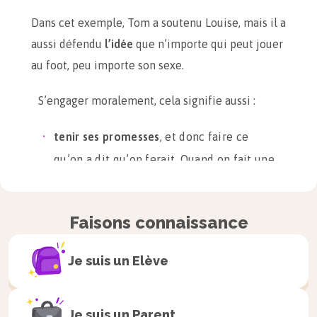
Dans cet exemple, Tom a soutenu Louise, mais il a
aussi défendu
l’idée
que n’importe qui peut jouer
au foot, peu importe son sexe.
S’engager moralement, cela signifie aussi :
tenir ses promesses
, et donc faire ce
qu’on a dit qu’on ferait. Quand on fait une
promesse à quelqu’un, c’est un peu
comme si on faisait un pacte : l’autre
Faisons connaissance
personne accorde sa confiance et, pour
ne pas la perde, on doit respecter ce
Je suis un
Elève
qu’on a promis.
faire preuve de loyauté
, c’est-à-dire
Je suis un
Parent