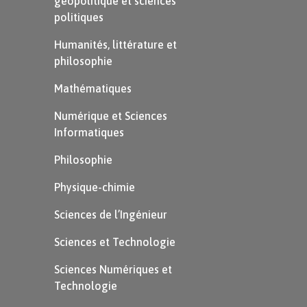
géopolitique et sciences
politiques
Humanités, littérature et
philosophie
Mathématiques
Numérique et Sciences
Informatiques
À retenir
Philosophie
Être capable d’identifier de possibles
Physique-chimie
dangers et respecter les règles de
sécurité, cela s’appelle de la
Sciences de l’Ingénieur
prévention
, car cela sert à éviter qu’un
Sciences et Technologie
accident n’ait lieu.
Sciences Numériques et
Technologie
Protéger