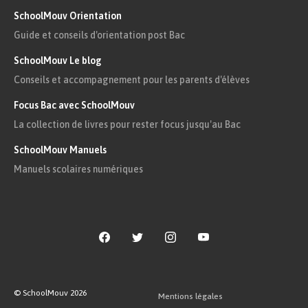
être capable de :
SchoolMouv Orientation
Guide et conseils d'orientation post Bac
se présenter
;
SchoolMouv Le blog
indiquer précisément
où on se trouve
;
Conseils et accompagnement pour les parents d'élèves
décrire la situation
avec clarté.
Focus Bac avec SchoolMouv
La collection de livres pour rester focus jusqu'au Bac
Pour venir en aide à une personne blessée, il faut
SchoolMouv Manuels
être capable de :
Manuels scolaires numériques
décrire quelle partie de son corps est
touchée ;
si elle est
consciente
ou non, c’est-à-dire
si elle est réveillée (on peut s’en assurer
en lui demandant de serrer la main ou de
© SchoolMouv
2026
Mentions légales