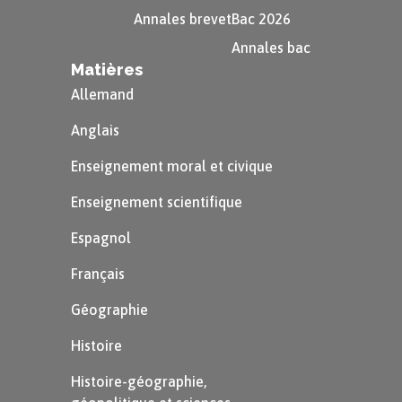
mais il est essentiel de toujours
se protéger soi-
Annales brevet
Bac 2026
même
en priorité.
Annales bac
Logique : comment peut-on protéger quelqu’un
Matières
d’autre, si on est soi-même en danger ?
Allemand
Prévenir
Anglais
Enseignement moral et civique
La première étape est de
respecter sa sécurité et
Enseignement scientifique
celle des autres
. Cela signifie comprendre la
valeur du bien-être de tous et respecter des
Espagnol
règles de vie basiques mais essentielles pour
Français
éviter tout danger
.
Géographie
Cela peut être des choses toutes simples comme :
Histoire
Histoire-géographie,