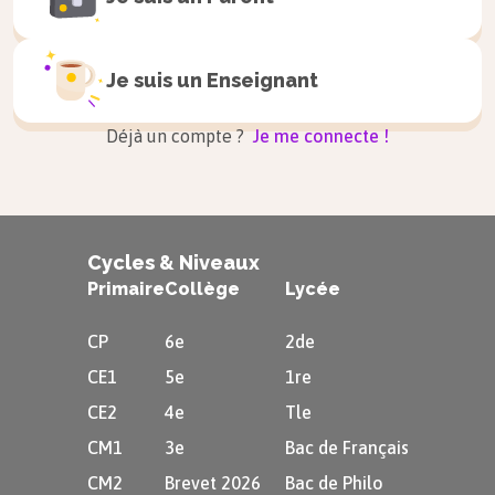
soutenir les personnes et les idées qu’on
croit justes, même lorsque la situation se
Je suis un
Enseignant
complique.
Déjà un compte ?
Je me connecte !
À retenir
Tenir ses promesses et être loyal
indique que les autres peuvent
compter sur nous.
Cycles & Niveaux
Primaire
Collège
Lycée
Respecter la sécurité de
CP
6e
2de
tous et apprendre à porter
CE1
5e
1re
secours
CE2
4e
Tle
CM1
3e
Bac de Français
Il est important de veiller les uns sur les autres,
CM2
Brevet 2026
Bac de Philo