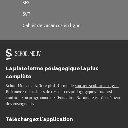
SES
Mais parfois, il peut arriver qu’une situation
SVT
dangereuse se produise sans qu’on ne puisse
Cahier de vacances en ligne
l’empêcher, comme un incendie. Le plus
important est alors de
se mettre à l’abri
, et, si
possible de mettre les autres personnes à l’abri
aussi.
La plateforme pédagogique la plus
De telles situations peuvent être inquiétantes,
complète
mais il est important de toujours
rester calme
.
Quand on est calme, on réfléchit mieux et on est
SchoolMouv est la 1ere plateforme de
soutien scolaire en ligne
.
Retrouvez des milliers de ressources pédagogiques. Tout est
donc capable d’agir plus rapidement et de
conforme au programme de l'Education Nationale et réalisé avec
manière plus efficace.
des enseignants.
Alerter
Téléchargez l'application