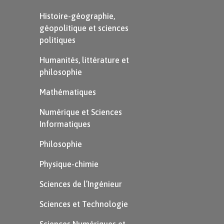
Histoire-géographie,
géopolitique et sciences
Le plus grand symbole de la diffusion du
politiques
savoir est la rédaction de l’
Encyclopédie
,
Humanités, littérature et
dirigée par Diderot et d’Alembert,
philosophie
publiée en 35 volumes entre 1751 et
Mathématiques
1772. Dans l’esprit des Lumières,
l’Encyclopédie propose de faire la
Numérique et Sciences
somme de toutes les connaissances
Informatiques
scientifiques acquises, en traitant des
Philosophie
sciences, des techniques, mais aussi de
Physique-chimie
philosophie.
Sciences de l’Ingénieur
Sciences et Technologie