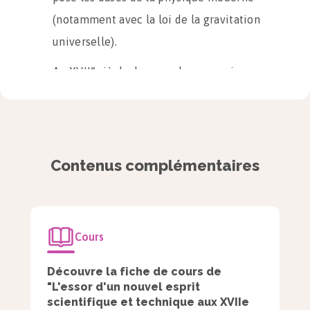
(notamment avec la loi de la gravitation
universelle).
e
Au XVII
siècle, les grands souverains
européens fondent des établissements
destinés à favoriser le progrès
scientifique (Royal Society of London en
Angleterre, Académie royale des
Contenus complémentaires
sciences en France). Les savants y
touchent une pension pour vivre de leurs
recherches.
Cours
L’accélération des
Découvre la fiche de cours de
découvertes scientifiques
"L'essor d'un nouvel esprit
et la diffusion des
scientifique et technique aux XVIIe