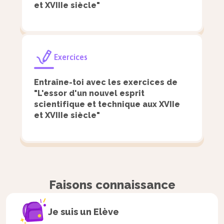
connaissances au
et XVIIIe siècle"
e
XVIII
siècle
Exercices
e
Au XVIII
siècle avec les Lumières, la
rupture définitive avec l’Église s’opère et
Entraîne-toi avec les exercices de
le progrès scientifique s’accélère.
"L'essor d'un nouvel esprit
scientifique et technique aux XVIIe
et XVIIIe siècle"
De plus en plus pointue, la science éclate
alors en différents domaines spécialisés
et les découvertes se multiplient :
Benjamin Franklin étudie la foudre,
Faisons connaissance
Antoine Lavoisier révèle l’existence du
dioxyde de carbone et découvre la
Je suis un
Elève
composition de l’eau, Fahrenheit et