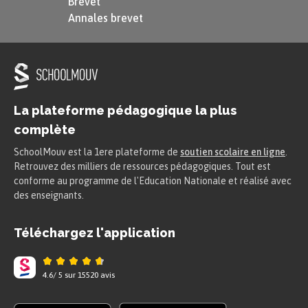
Brevet
domestiques
et
les usages agricoles et
Annales brevet
industriels
.
Les usages domestiques
de l’eau
regroupent pour l’essentiel l’eau
La plateforme pédagogique la plus
utilisée pour la boisson et la cuisine,
complète
l’hygiène corporelle, le nettoyage du
SchoolMouv est la 1ere plateforme de
soutien scolaire en ligne
.
linge et de la vaisselle, le ménage, le
Retrouvez des milliers de ressources pédagogiques. Tout est
conforme au programme de l'Education Nationale et réalisé avec
fonctionnement des toilettes, et
des enseignants.
éventuellement l’arrosage du jardin
et le nettoyage du moyen de
Téléchargez l'application
transport.
4.6
/
5
sur
15520
avis