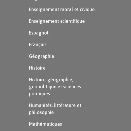
Enseignement moral et civique
Enseignement scientifique
Espagnol
Français
Géographie
Histoire
Définition
Histoire-géographie,
géopolitique et sciences
Pénurie :
politiques
Humanités, littérature et
La pénurie est le manque de ce qui est
philosophie
nécessaire à une collectivité.
Mathématiques