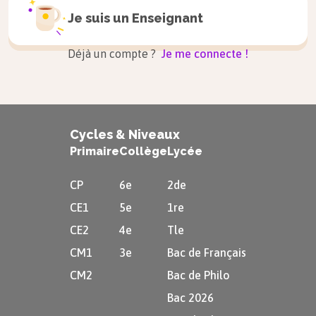
Exprimés en milliers de tonne équivalent
Je suis un
Enseignant
$\text{CO}_2$.
Qu’est-ce que le pétrole brut et comment
Déjà un compte ?
Je me connecte !
nomme-t-on le processus d’accumulation de
matières à l’origine de sa formation ?
Cycles & Niveaux
Primaire
Collège
Lycée
Voir la correction
CP
6e
2de
CE1
5e
1re
CE2
4e
Tle
CM1
3e
Bac de Français
CM2
Bac de Philo
Bac 2026