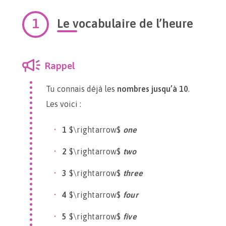
Le vocabulaire de l’heure
Rappel
Tu connais déjà les
nombres jusqu’à 10
.
Les voici :
1
$\rightarrow$
one
2
$\rightarrow$
two
3
$\rightarrow$
three
4
$\rightarrow$
four
5
$\rightarrow$
five