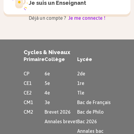
Je suis un
Enseignant
Déjà un compte ?
Je me connecte !
Cycles & Niveaux
Le
matin
se dit
morning
.
Primaire
Collège
Lycée
Le
midi
se dit
noon
ou
midday
.
CP
6e
2de
L’
après-midi
se dit
afternoon
.
CE1
5e
1re
CE2
4e
Tle
Attention
CM1
3e
Bac de Français
CM2
Brevet 2026
Bac de Philo
En anglais, on distingue les heures
Annales brevet
Bac 2026
du matin et les heures de l’après-
Annales bac