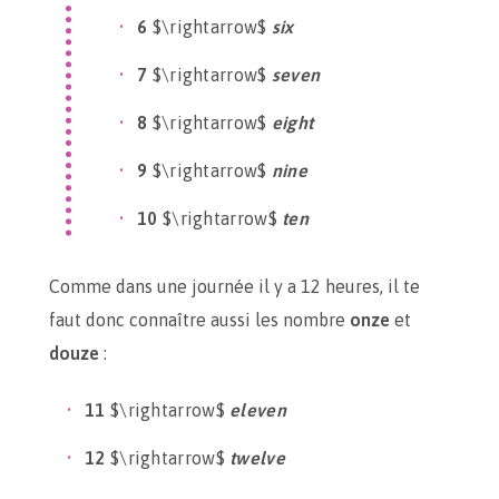
6
$\rightarrow$
six
7
$\rightarrow$
seven
8
$\rightarrow$
eight
9
$\rightarrow$
nine
10
$\rightarrow$
ten
Comme dans une journée il y a 12 heures, il te
faut donc connaître aussi les nombre
onze
et
douze
:
11
$\rightarrow$
eleven
12
$\rightarrow$
twelve