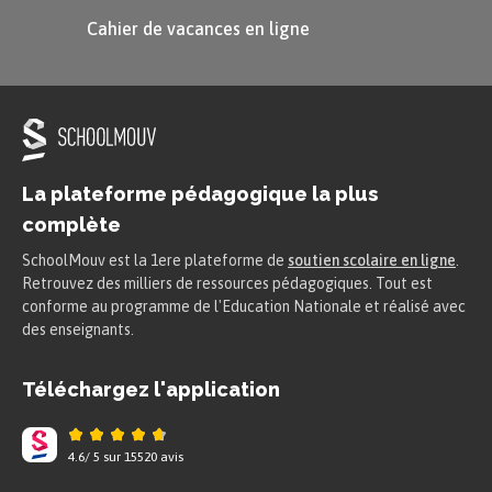
+
nombre
+ heure du matin OU de l’après-midi.
Cahier de vacances en ligne
Entraînons-nous ensemble :
What time is it?
La plateforme pédagogique la plus
complète
SchoolMouv est la 1ere plateforme de
soutien scolaire en ligne
.
Retrouvez des milliers de ressources pédagogiques. Tout est
conforme au programme de l'Education Nationale et réalisé avec
des enseignants.
Téléchargez l'application
Et pour les demi-heures ?
On utilise alors les mots
half past
pour dire que
4.6
/
5
sur
15520
avis
l’heure que l’on indique est passée d’une demi-