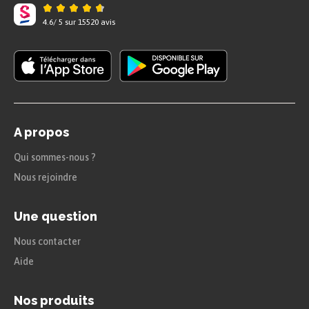
BTS, DUT
9,9 %
1 520
4.6
/
5
sur
15520
avis
Secrétariat
13,5 %
1 420
Électricité,
7,6 %
1 740
électronique
Bac
15,2 %
1 320
A propos
professionnel
Qui sommes-nous ?
Espaces verts,
8,5 %
1 320
Nous rejoindre
agriculture
Une question
Secrétariat,
23,6 %
1 220
communication
Nous contacter
Aide
CAP, BEP
23 %
1 300
Nos produits
Agriculture
17,9 %
1 300