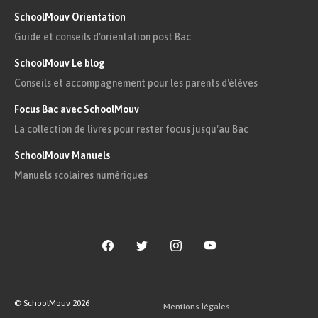
SchoolMouv Orientation
Accueil,
29,4 %
1 200
Guide et conseils d'orientation post Bac
hôtellerie
SchoolMouv Le blog
Conseils et accompagnement pour les parents d'élèves
Source : Insee, enquête emploi 2012 à 2016
Focus Bac avec SchoolMouv
La collection de livres pour rester focus jusqu'au Bac
Définition
SchoolMouv Manuels
Salaire médian :
Manuels scolaires numériques
C’est le niveau de salaire à partir
duquel la moitié des effectifs salariés
gagne moins et l’autre moitié gagne
plus.
En 2014, selon les derniers chiffre
© SchoolMouv
2026
Mentions légales
Insee connus, ce salaire médian