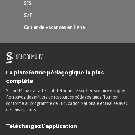
SES
d’école
4,3 %
2 560
d’ingénieur
SVT
Master
8,2 %
1 910
Cahier de vacances en ligne
Mathématiques
4,1 %
2 120
Sociologie
10,2 %
1 610
Licence, licence
9,3 %
1 630
La plateforme pédagogique la plus
professionnelle
complète
Sciences
SchoolMouv est la 1ere plateforme de
soutien scolaire en ligne
.
7 %
1 710
Retrouvez des milliers de ressources pédagogiques. Tout est
exactes
conforme au programme de l'Education Nationale et réalisé avec
des enseignants.
Droit,
10,3 %
1 490
économie
Téléchargez l'application