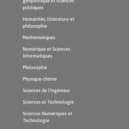
géopolitique et sciences
1,7 %
3 010
politiques
santé
Humanités, littérature et
Doctorat de
8,1 %
2 440
philosophie
recherche
Mathématiques
Sciences
7 %
2 430
Numérique et Sciences
exactes
Informatiques
Droit,
Philosophie
économie,
10,4 %
2 440
Physique-chimie
lettres
Sciences de l’Ingénieur
Diplôme
Sciences et Technologie
d’école de
7 %
2 520
commerce
Sciences Numériques et
Technologie
Diplôme