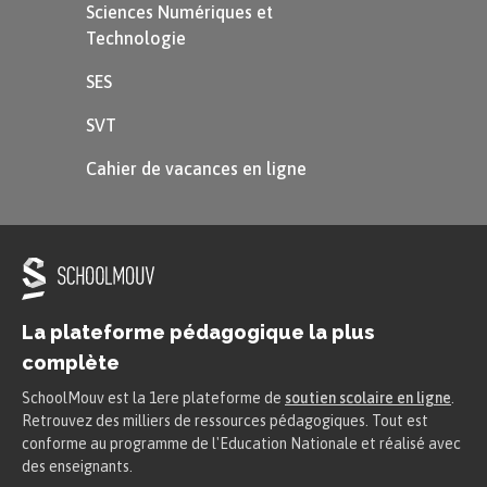
Sciences Numériques et
plus d’un mois.
Technologie
SES
SVT
Cahier de vacances en ligne
La plateforme pédagogique la plus
Définition
complète
SchoolMouv est la 1ere plateforme de
soutien scolaire en ligne
.
Oppidum :
Retrouvez des milliers de ressources pédagogiques. Tout est
conforme au programme de l'Education Nationale et réalisé avec
Endroit fortifié, généralement
des enseignants.
construit sur une hauteur et servant de