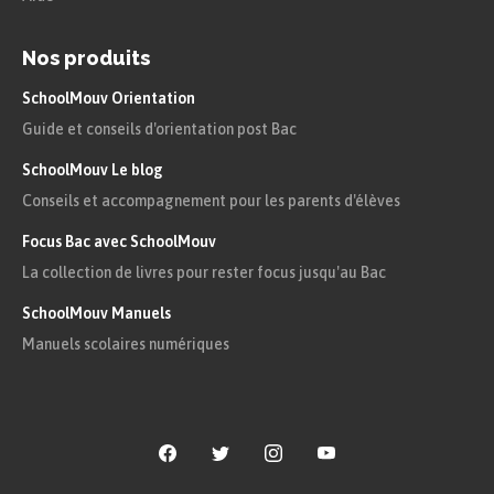
Définition
Nos produits
SchoolMouv Orientation
Légion :
Guide et conseils d'orientation post Bac
Une troupe de 4000 à 5000 soldats.
SchoolMouv Le blog
Conseils et accompagnement pour les parents d'élèves
Définition
Focus Bac avec SchoolMouv
La collection de livres pour rester focus jusqu'au Bac
Siège :
SchoolMouv Manuels
Opération militaire qui consiste à
Manuels scolaires numériques
encercler une ville avec une armée
pour empêcher les habitants ou les
soldats ennemis d’y entrer et d’en
sortir.