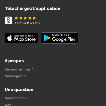
refuge ou de lieu de rencontre pour les
Téléchargez l'application
Gaulois.
4.6
/
5
sur
15520
avis
Finalement, Vercingétorix décide de se rendre
aux Romains ; il sera emprisonné à Rome, puis
exécuté quelques années plus tard.
À retenir
A propos
En 52 av. J.-C., la Gaule est donc
Qui sommes-nous ?
entièrement sous la domination
Nous rejoindre
romaine, et restera province romaine
e
jusqu’au V
siècle.
Une question
C’est le début de la période Gallo-
Nous contacter
Romaine.
Aide