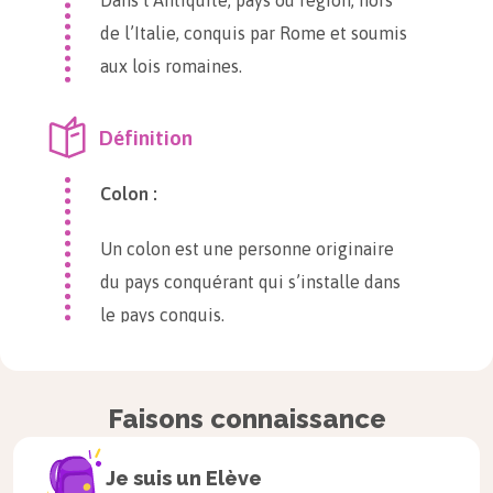
Dans l’Antiquité, pays ou région, hors
de l’Italie, conquis par Rome et soumis
aux lois romaines.
Définition
Colon :
Un colon est une personne originaire
du pays conquérant qui s’installe dans
le pays conquis.
Les étapes de la conquête
Faisons connaissance
Je suis un
Elève
À retenir