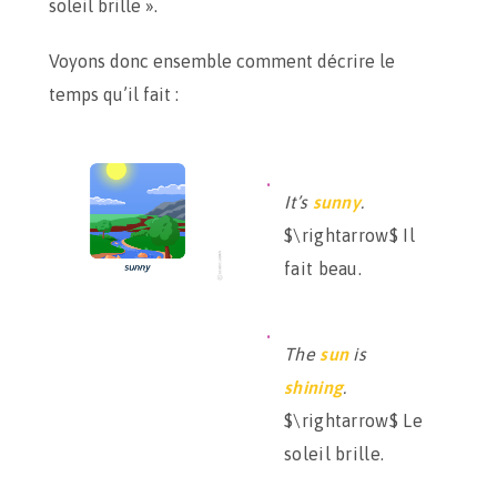
soleil brille ».
Voyons donc ensemble comment décrire le
temps qu’il fait :
It’s
sunny
.
$\rightarrow$ Il
fait beau.
The
sun
is
shining
.
$\rightarrow$ Le
soleil brille.