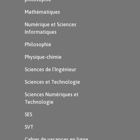
pleuvoir
.
Mathématiques
Numérique et Sciences
Informatiques
It’s
windy
.
Philosophie
$\rightarrow$ Il y
Physique-chimie
a du vent.
Sciences de l’Ingénieur
Sciences et Technologie
The
wind
is
blowing
.
Sciences Numériques et
$\rightarrow$ Le
Technologie
vent souffle.
SES
SVT
Astuce
Cahier de vacances en ligne