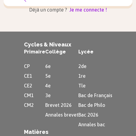
$\rightarrow$ Il y
Déjà un compte ?
Je me connecte !
a des nuages
dans le ciel.
Cycles & Niveaux
Astuce
Primaire
Collège
Lycée
Le mot
nuage
CP
6e
2de
se dit
cloud
en
CE1
5e
1re
anglais
CE2
4e
Tle
$\rightarrow$
CM1
3e
Bac de Français
cloud
y
CM2
Brevet 2026
Bac de Philo
signifie donc
Annales brevet
Bac 2026
nuageux
.
Annales bac
Matières