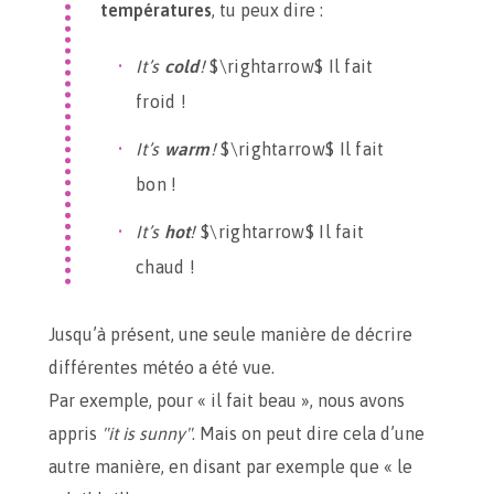
températures
, tu peux dire :
It’s
cold
!
$\rightarrow$ Il fait
froid !
It’s
warm
!
$\rightarrow$ Il fait
bon !
It’s
hot
!
$\rightarrow$ Il fait
chaud !
Jusqu’à présent, une seule manière de décrire
différentes météo a été vue.
Par exemple, pour « il fait beau », nous avons
appris
"it is sunny"
. Mais on peut dire cela d’une
autre manière, en disant par exemple que « le