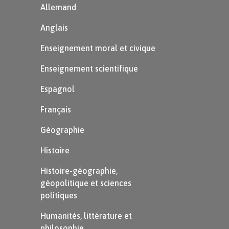
Allemand
Anglais
It’s
rainy
.
Enseignement moral et civique
$\rightarrow$ Il y
a de la pluie.
Enseignement scientifique
Espagnol
It’s
raining
.
Français
$\rightarrow$ Il
Géographie
pleut.
Histoire
Histoire-géographie,
Astuce
géopolitique et sciences
politiques
Le verbe
to
Humanités, littérature et
rain
veut dire
philosophie