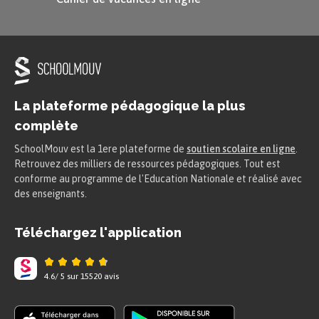
Le mot
wind
désigne le
vent
.
Le verbe
to
La plateforme pédagogique la plus
blow
veut dire
complète
souffler
.
SchoolMouv est la 1ere plateforme de
soutien scolaire en ligne
.
Retrouvez des milliers de ressources pédagogiques. Tout est
conforme au programme de l'Education Nationale et réalisé avec
des enseignants.
It’s
stormy
.
Téléchargez l'application
$\rightarrow$
C’est orageux.
4.6
/
5
sur
15520
avis
There is
thunder
.