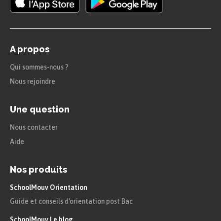
$\rightarrow$ Il y
a du tonnerre.
A propos
Astuce
Qui sommes-nous ?
Nous rejoindre
The thunder
désigne
le
Une question
tonnerre
.
Nous contacter
Le verbe
Aide
gronder,
tonner
se dit
Nos produits
de la même
SchoolMouv Orientation
manière :
to
Guide et conseils d'orientation post Bac
thunder
.
SchoolMouv Le blog