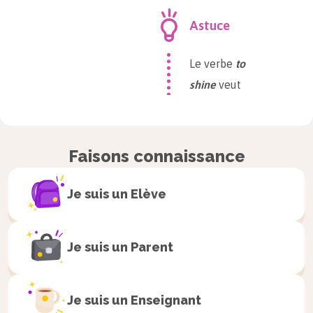
Astuce
Le verbe
to
shine
veut
dire
briller
.
Faisons connaissance
It’s
cloudy
.
Je suis un
Elève
$\rightarrow$
C’est nuageux.
Je suis un
Parent
There are
clouds
Je suis un
Enseignant
in the sky.