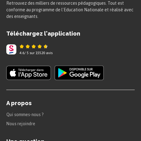
Retrouvez des milliers de ressources pédagogiques. Tout est
démographique augmente aussi la main
conforme au programme de l'Education Nationale et réalisé avec
d’œuvre rurale.
des enseignants.
Cependant, les inégalités se creusent
Téléchargez l'application
peu à peu dans le monde paysan.
Les riches laboureurs profitent de
4.6
/
5
sur
15520
avis
l’expansion économique et commerciale
tandis que la grande majorité des
paysans connait toujours des conditions
difficiles et peine à survivre : petits
A propos
propriétaires, métayers, ouvriers
agricoles.
Qui sommes-nous ?
Nous rejoindre
L’essor du commerce et sa libéralisation
obtenue par les physiocrates entraîne