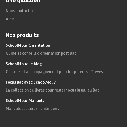
Une question
aussi le retour des émeutes de
Nous contacter
e
subsistance à la fin du XVIII
siècle
Aide
comme celles de la Guerre des farines
en 1775.
Nos produits
Le pouvoir royal met fin aux émeutes par
SchoolMouv Orientation
la répression mais aussi en obligeant les
Guide et conseils d'orientation post Bac
propriétaires de blé à vendre leur stock à
SchoolMouv Le blog
un prix imposé. Puis il met fin,
Conseils et accompagnement pour les parents d'élèves
provisoirement, à l’édit sur la liberté du
Focus Bac avec SchoolMouv
commerce des grains.
La collection de livres pour rester focus jusqu'au Bac
SchoolMouv Manuels
Manuels scolaires numériques