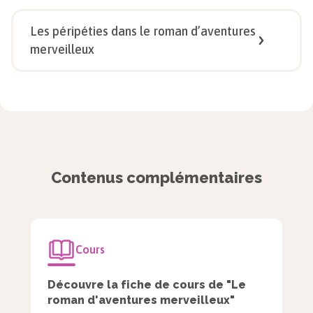
Qu’est-ce qu’un récit merveilleux ?
Les péripéties dans le roman d’aventures
merveilleux
Qui est l’auteur du roman
Le Hobbit
?
1/
5
Voir la correction
Voir la correction
Dans un récit, qu’est-ce qu’une péripétie ?
Contenus complémentaires
Cours
Voir la correction
Découvre la fiche de cours de "Le
roman d'aventures merveilleux"