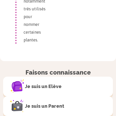
notamment
très utilisés
pour
nommer
certaines
plantes.
La lettre « s » placée entre une voyelle
et une consonne
Faisons connaissance
Je suis un
Elève
Lorsqu’elle est placée
entre une voyelle et une
consonne
, la lettre
« s »
Je suis un
Parent
fait
le son [s]
.