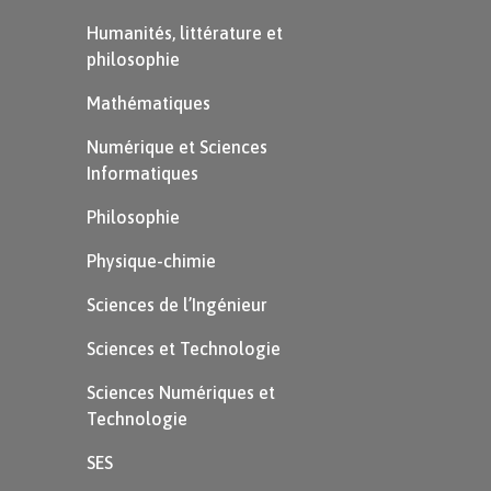
« c »
Humanités, littérature et
philosophie
La lettre « c » devant certaines
Mathématiques
voyelles
Numérique et Sciences
Informatiques
Lorsqu’elle est placée
Philosophie
avant un « e », un « i » ou
Physique-chimie
un « y »
, la lettre
« c »
fait
le son [s]
.
Sciences de l’Ingénieur
Sciences et Technologie
Exemple
Sciences Numériques et
c
e
rcle
–
Technologie
bi
c
y
clette
–
SES
c
y
gne
–