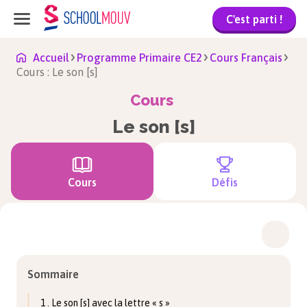
C'est parti !
Accueil
Programme Primaire CE2
Cours Français
Cours : Le son [s]
Cours
Le son [s]
Cours
Défis
Sommaire
1 . Le son [s] avec la lettre « s »