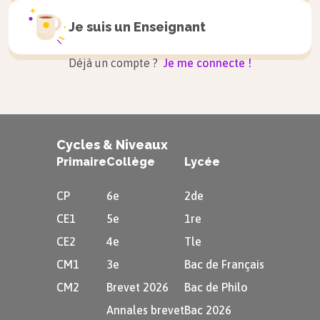
Je suis un
Enseignant
Exemple
Déjà un compte ?
Je me connecte !
c
a
s
c
ade
–
bou
r
s
e
–
répo
n
s
e
–
économ
i
s
t
e
Cycles & Niveaux
Primaire
Collège
Lycée
La lettre « s » doublée
CP
6e
2de
CE1
5e
1re
CE2
4e
Tle
Le
double « s »
CM1
3e
Bac de Français
(« ss »)
fait
CM2
Brevet 2026
Bac de Philo
toujours le
Annales brevet
Bac 2026