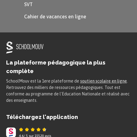
SVT
lima
c
e
–
féro
c
e
–
Cahier de vacances en ligne
dé
c
i
der
–
a
c
i
de
La plateforme pédagogique la plus
Attention
complète
SchoolMouv est la 1ere plateforme de
soutien scolaire en ligne
.
Retrouvez des milliers de ressources pédagogiques. Tout est
Placée devant les voyelles « a »,
conforme au programme de l'Education Nationale et réalisé avec
« o » et « u », la lettre « c » fera le
des enseignants.
son [k].
Téléchargez l'application
La lettre « c » avec une cédille
4.6
/
5
sur
15520
avis