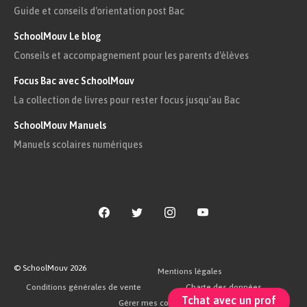
–
aper
ç
u
–
Guide et conseils d'orientation post Bac
rin
ç
age
SchoolMouv Le blog
Conseils et accompagnement pour les parents d'élèves
Focus Bac avec SchoolMouv
La lettre « c » précédée de « s »
La collection de livres pour rester focus jusqu'au Bac
SchoolMouv Manuels
Manuels scolaires numériques
Lorsqu’elles sont
placées devant
les voyelles « e »
et « i », les
lettres
« s »
et
« c » (« sc »)
font
© SchoolMouv
2026
Mentions légales
le son [s]
.
Conditions générales de vente
Charte des données
Tchat avec un prof
Gérer mes cookies