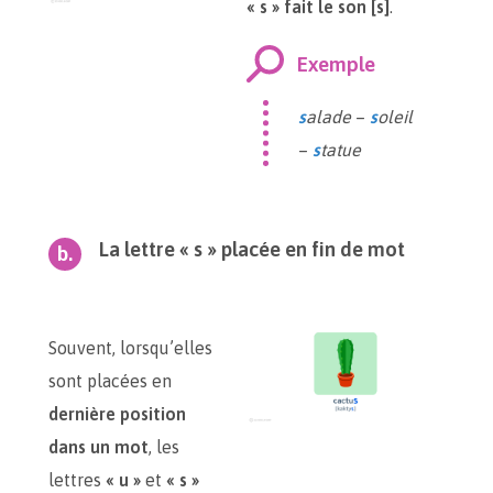
« s » fait le son [s]
.
Exemple
s
alade
–
s
oleil
–
s
tatue
La lettre « s » placée en fin de mot
Souvent, lorsqu’elles
sont placées en
dernière position
dans un mot
, les
lettres
« u »
et
« s »