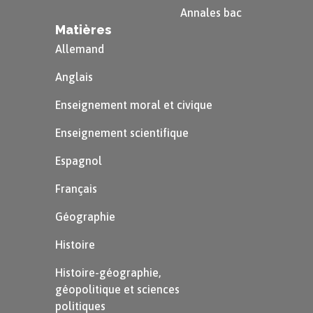
son [s]
.
Annales bac
Matières
Exemple
Allemand
vite
ss
e
–
Anglais
pa
ss
age
–
Enseignement moral et civique
care
ss
e
–
Enseignement scientifique
ca
ss
er
–
de
ss
ous
–
Espagnol
cou
ss
in
–
Français
rou
ss
e
–
Géographie
di
ss
uader
–
sauci
ss
e
Histoire
Histoire-géographie,
géopolitique et sciences
Le son [s] avec la lettre
politiques