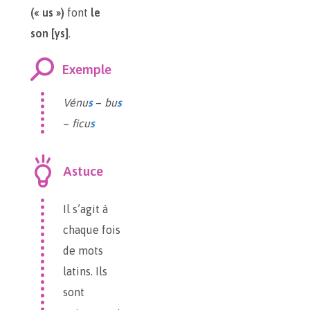
(« us »)
font
le
son [ys]
.
Exemple
Vénu
s
–
bu
s
–
ficu
s
Astuce
Il s’agit à
chaque fois
de mots
latins. Ils
sont