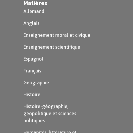
de
textes religieux
, de
lettres
Matières
personnelles
, etc.
Allemand
Anglais
Ce type de source existe depuis l’invention de
Enseignement moral et civique
l’écriture.
Enseignement scientifique
Des sources écrites
Espagnol
Français
Géographie
Histoire
Histoire-géographie,
géopolitique et sciences
politiques
Humanités, littérature et