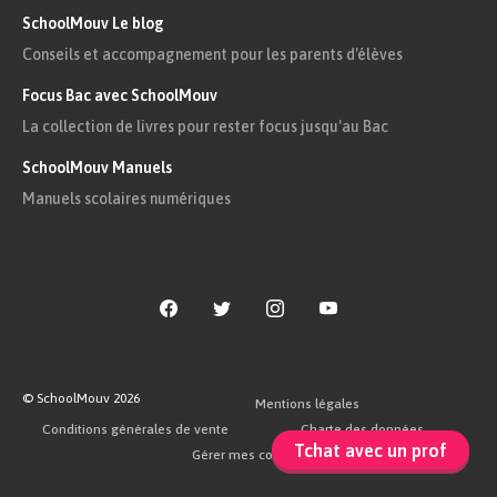
SchoolMouv Le blog
événement important qui marque le
Conseils et accompagnement pour les parents d'élèves
début d’une nouvelle période.
Focus Bac avec SchoolMouv
La frise chronologique est un outil très utile pour
La collection de livres pour rester focus jusqu'au Bac
distinguer ces différentes périodes.
SchoolMouv Manuels
Manuels scolaires numériques
Astuce
Sur une frise chronologique, on indique
les années par rapport à la date de
naissance supposée de Jésus-Christ,
c’est l’an 1. Il y a donc des années
© SchoolMouv
2026
Mentions légales
avant Jésus-Christ (on écrit « av. J.-C. »)
Conditions générales de vente
Charte des données
et des années après Jésus-Christ.
Tchat avec un prof
Gérer mes cookies