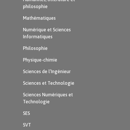
philosophie
Mathématiques
Numérique et Sciences
Informatiques
Philosophie
Physique-chimie
Sciences de l’Ingénieur
Astuce
Sciences et Technologie
Sciences Numériques et
Une fois découvertes, les sources
Technologie
écrites sont conservées dans un
centre
SES
d’archives
.
SVT