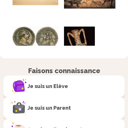
Faisons connaissance
Je suis un
Elève
Je suis un
Parent