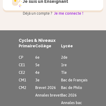
Je suis un
Enseignant
Déjà un compte ?
Je me connecte !
Astuce
Les archéologues sont ceux qui
étudient les vestiges. Ils fouillent dans
Cycles & Niveaux
le sol à la recherche d’objets qui
Primaire
Collège
Lycée
pourraient les aider à comprendre le
CP
6e
2de
passé.
CE1
5e
1re
CE2
4e
Tle
À retenir
CM1
3e
Bac de Français
Les
sources écrites
désignent tous les
CM2
Brevet 2026
Bac de Philo
écrits qui viennent du passé. Il s’agit de
Annales brevet
Bac 2026
livres
mais aussi de
journaux
, de
lois
,
Annales bac