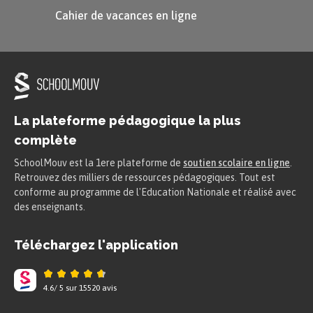
Cahier de vacances en ligne
À retenir
La plateforme pédagogique la plus
complète
Les
sources orales
désignent les
SchoolMouv est la 1ere plateforme de
soutien scolaire en ligne
.
grands
discours
qui ont pu être
Retrouvez des milliers de ressources pédagogiques. Tout est
enregistrés ou les
témoignages
de
conforme au programme de l'Education Nationale et réalisé avec
des enseignants.
personnes qui ont vécu des
événements du passé.
Téléchargez l'application
Ce type de source n’est utilisé que pour l’Histoire
4.6
/
5
sur
15520
avis
très récente.