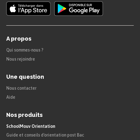
Des sources orales
L’enregistrement à la radio de l’appel du
Général de Gaulle le 18 juin 1940.
A propos
La vidéo du discours de Simone Veil à
Qui sommes-nous ?
l’Assemblée nationale, le 13 novembre
Nous rejoindre
1974.
Une question
Les grandes périodes
Nous contacter
historiques
Aide
Pour se repérer dans l’Histoire, les historiens ont
Nos produits
distingué des
grandes périodes historiques
.
SchoolMouv Orientation
Guide et conseils d'orientation post Bac
Chaque fin de période est liée à un