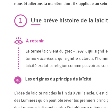
nous étudierons la manière dont il s’applique au sein
Une brève histoire de la laïci
À retenir
Le terme laïc vient du grec «
laos
», qui signifie
terme «
klerikos
», qui signifie « clerc », l’hom
laïcité exclut la religion comme pouvoir au sein
Les origines du principe de laïcité
e
L’idée de laïcité naît dès la fin du XVIII
siècle. C’est 
des
Lumières
qu’on peut observer les premiers principe
des Lumières luttaient contre l’intolérance religieuse