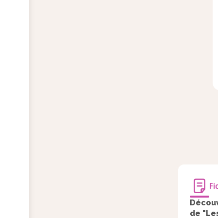
Fi
Découv
de "Le